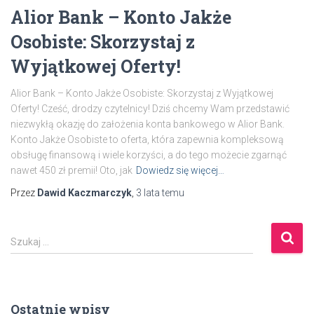
Alior Bank – Konto Jakże
Osobiste: Skorzystaj z
Wyjątkowej Oferty!
Alior Bank – Konto Jakże Osobiste: Skorzystaj z Wyjątkowej
Oferty! Cześć, drodzy czytelnicy! Dziś chcemy Wam przedstawić
niezwykłą okazję do założenia konta bankowego w Alior Bank.
Konto Jakże Osobiste to oferta, która zapewnia kompleksową
obsługę finansową i wiele korzyści, a do tego możecie zgarnąć
nawet 450 zł premii! Oto, jak
Dowiedz się więcej…
Przez
Dawid Kaczmarczyk
,
3 lata
temu
S
Szukaj …
z
u
k
a
Ostatnie wpisy
j