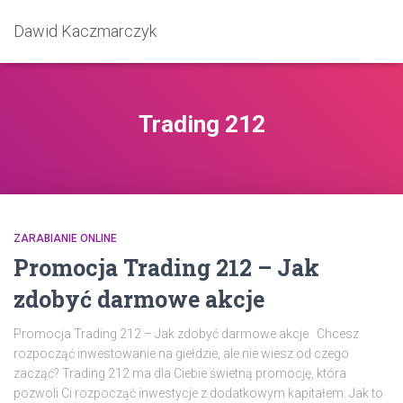
Dawid Kaczmarczyk
Trading 212
ZARABIANIE ONLINE
Promocja Trading 212 – Jak
zdobyć darmowe akcje
Promocja Trading 212 – Jak zdobyć darmowe akcje Chcesz
rozpocząć inwestowanie na giełdzie, ale nie wiesz od czego
zacząć? Trading 212 ma dla Ciebie świetną promocję, która
pozwoli Ci rozpocząć inwestycje z dodatkowym kapitałem. Jak to