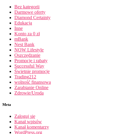
Bez kategorii
Darmowe oferty
Diamond Certainty
Edukacja
Inne
Konto za 0 zł
mBank
Nest Bank
NOW Lifestyle
Oszczędzanie
Promocje i rabaty
Successful Way
Świetnie promocje
Trading212
wolność finansowa
Zarabianie Online
Zdrowie/Uroda
Meta
Zaloguj się
Kanał wpisów
Kanał komentarzy
WordPress.org