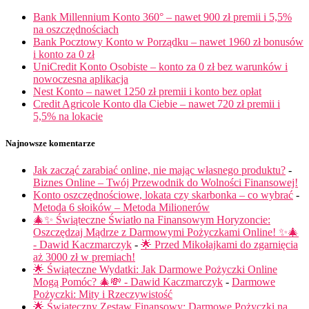
Bank Millennium Konto 360° – nawet 900 zł premii i 5,5%
na oszczędnościach
Bank Pocztowy Konto w Porządku – nawet 1960 zł bonusów
i konto za 0 zł
UniCredit Konto Osobiste – konto za 0 zł bez warunków i
nowoczesna aplikacja
Nest Konto – nawet 1250 zł premii i konto bez opłat
Credit Agricole Konto dla Ciebie – nawet 720 zł premii i
5,5% na lokacie
Najnowsze komentarze
Jak zacząć zarabiać online, nie mając własnego produktu?
-
Biznes Online – Twój Przewodnik do Wolności Finansowej!
Konto oszczędnościowe, lokata czy skarbonka – co wybrać
-
Metoda 6 słoików – Metoda Milionerów
🎄✨ Świąteczne Światło na Finansowym Horyzoncie:
Oszczędzaj Mądrze z Darmowymi Pożyczkami Online! ✨🎄
- Dawid Kaczmarczyk
-
🌟 Przed Mikołajkami do zgarnięcia
aż 3000 zł w premiach!
🌟 Świąteczne Wydatki: Jak Darmowe Pożyczki Online
Mogą Pomóc? 🎄💸 - Dawid Kaczmarczyk
-
Darmowe
Pożyczki: Mity i Rzeczywistość
🌟 Świąteczny Zestaw Finansowy: Darmowe Pożyczki na