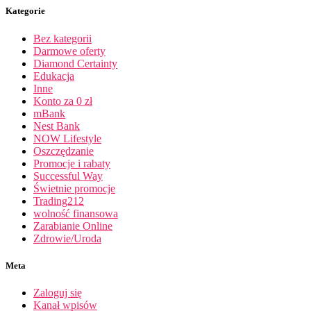
Kategorie
Bez kategorii
Darmowe oferty
Diamond Certainty
Edukacja
Inne
Konto za 0 zł
mBank
Nest Bank
NOW Lifestyle
Oszczędzanie
Promocje i rabaty
Successful Way
Świetnie promocje
Trading212
wolność finansowa
Zarabianie Online
Zdrowie/Uroda
Meta
Zaloguj się
Kanał wpisów