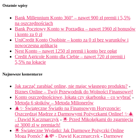
Ostatnie wpisy
Bank Millennium Konto 360° – nawet 900 zł premii i 5,5%
na oszczędnościach
Bank Pocztowy Konto w Porządku – nawet 1960 zł bonusów
i konto za 0 zł
UniCredit Konto Osobiste – konto za 0 zł bez warunków i
nowoczesna aplikacja
Nest Konto – nawet 1250 zł premii i konto bez opłat
Credit Agricole Konto dla Ciebie – nawet 720 zł premii i
5,5% na lokacie
Najnowsze komentarze
Jak zacząć zarabiać online, nie mając własnego produktu?
-
Biznes Online – Twój Przewodnik do Wolności Finansowej!
Konto oszczędnościowe, lokata czy skarbonka – co wybrać
-
Metoda 6 słoików – Metoda Milionerów
🎄✨ Świąteczne Światło na Finansowym Horyzoncie:
Oszczędzaj Mądrze z Darmowymi Pożyczkami Online! ✨🎄
- Dawid Kaczmarczyk
-
🌟 Przed Mikołajkami do zgarnięcia
aż 3000 zł w premiach!
🌟 Świąteczne Wydatki: Jak Darmowe Pożyczki Online
Mogą Pomóc? 🎄💸 - Dawid Kaczmarczyk
-
Darmowe