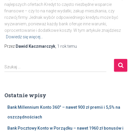
najlepszych ofertach Kredyt to często niezbędne wsparcie
finansowe – czy to na nagłe wydatki, zakup mieszkania, czy
rozwój firmy. Jednak wybór odpowiedniego kredytu może być
wyzwaniem, ponieważ każdy bank oferuje inne warunki,
oprocentowanie i dodatkowe koszty. W tym artykule znajdziesz
Dowiedz się więcej…
Przez
Dawid Kaczmarczyk
,
1 rok
temu
S
Szukaj …
z
u
k
a
Ostatnie wpisy
j
:
Bank Millennium Konto 360° – nawet 900 zł premii i 5,5% na
oszczędnościach
Bank Pocztowy Konto w Porządku – nawet 1960 zł bonusów i