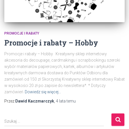
PROMOCJE I RABATY
Promocje i rabaty – Hobby
Promocje i rabaty – Hobby Kreatywny sklep internetowy
akcesoria do decoupage, cardmakingu i scrapbookingu szeroki
wybór materiałów papierowych, kartek, albumów i artykułów
kreatywnych darmowa dostawa do Punktów Odbioru dla
zamówień od 150 zł Skorzystaj Kreatywny sklep internetowy Rabat
w wysokości 20 zł po zapisie do newslettera*. * Dotyczy
zamówień
Dowiedz się więcej…
Przez
Dawid Kaczmarczyk
,
4 lata
temu
S
Szukaj …
z