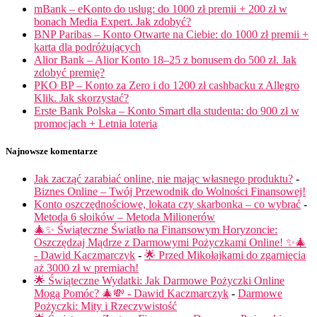
mBank – eKonto do usług: do 1000 zł premii + 200 zł w
bonach Media Expert. Jak zdobyć?
BNP Paribas – Konto Otwarte na Ciebie: do 1000 zł premii +
karta dla podróżujących
Alior Bank – Alior Konto 18–25 z bonusem do 500 zł. Jak
zdobyć premię?
PKO BP – Konto za Zero i do 1200 zł cashbacku z Allegro
Klik. Jak skorzystać?
Erste Bank Polska – Konto Smart dla studenta: do 900 zł w
promocjach + Letnia loteria
Najnowsze komentarze
Jak zacząć zarabiać online, nie mając własnego produktu?
-
Biznes Online – Twój Przewodnik do Wolności Finansowej!
Konto oszczędnościowe, lokata czy skarbonka – co wybrać
-
Metoda 6 słoików – Metoda Milionerów
🎄✨ Świąteczne Światło na Finansowym Horyzoncie:
Oszczędzaj Mądrze z Darmowymi Pożyczkami Online! ✨🎄
- Dawid Kaczmarczyk
-
🌟 Przed Mikołajkami do zgarnięcia
aż 3000 zł w premiach!
🌟 Świąteczne Wydatki: Jak Darmowe Pożyczki Online
Mogą Pomóc? 🎄💸 - Dawid Kaczmarczyk
-
Darmowe
Pożyczki: Mity i Rzeczywistość