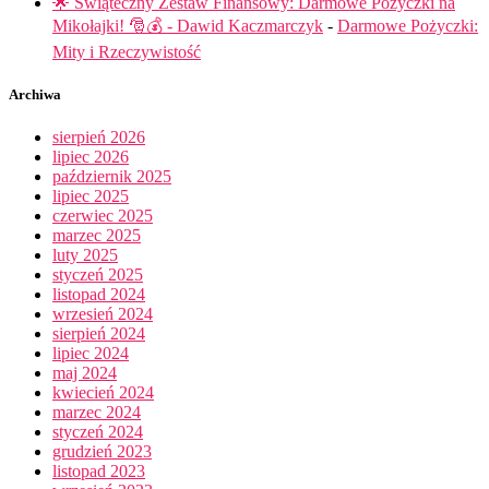
🌟 Świąteczny Zestaw Finansowy: Darmowe Pożyczki na
Mikołajki! 🎅💰 - Dawid Kaczmarczyk
-
Darmowe Pożyczki:
Mity i Rzeczywistość
Archiwa
sierpień 2026
lipiec 2026
październik 2025
lipiec 2025
czerwiec 2025
marzec 2025
luty 2025
styczeń 2025
listopad 2024
wrzesień 2024
sierpień 2024
lipiec 2024
maj 2024
kwiecień 2024
marzec 2024
styczeń 2024
grudzień 2023
listopad 2023