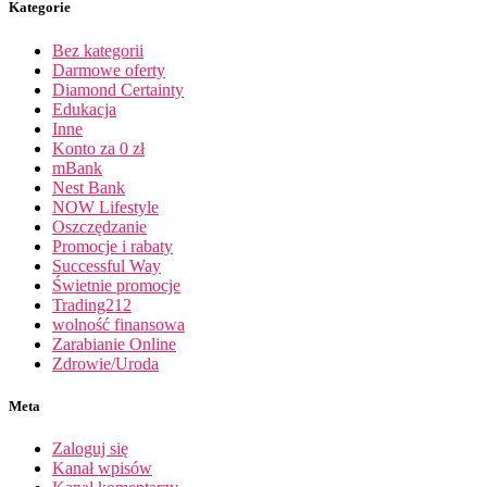
Kategorie
Bez kategorii
Darmowe oferty
Diamond Certainty
Edukacja
Inne
Konto za 0 zł
mBank
Nest Bank
NOW Lifestyle
Oszczędzanie
Promocje i rabaty
Successful Way
Świetnie promocje
Trading212
wolność finansowa
Zarabianie Online
Zdrowie/Uroda
Meta
Zaloguj się
Kanał wpisów