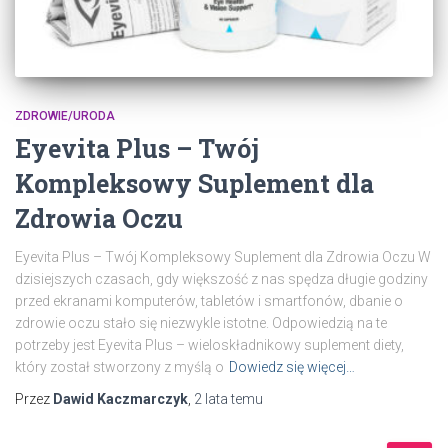
ZDROWIE/URODA
Eyevita Plus – Twój
Kompleksowy Suplement dla
Zdrowia Oczu
Eyevita Plus – Twój Kompleksowy Suplement dla Zdrowia Oczu W
dzisiejszych czasach, gdy większość z nas spędza długie godziny
przed ekranami komputerów, tabletów i smartfonów, dbanie o
zdrowie oczu stało się niezwykle istotne. Odpowiedzią na te
potrzeby jest Eyevita Plus – wieloskładnikowy suplement diety,
który został stworzony z myślą o
Dowiedz się więcej…
Przez
Dawid Kaczmarczyk
,
2 lata
temu