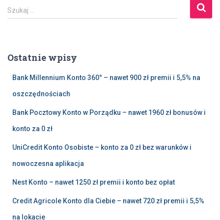
S
Szukaj …
z
u
k
a
Ostatnie wpisy
j
:
Bank Millennium Konto 360° – nawet 900 zł premii i 5,5% na
oszczędnościach
Bank Pocztowy Konto w Porządku – nawet 1960 zł bonusów i
konto za 0 zł
UniCredit Konto Osobiste – konto za 0 zł bez warunków i
nowoczesna aplikacja
Nest Konto – nawet 1250 zł premii i konto bez opłat
Credit Agricole Konto dla Ciebie – nawet 720 zł premii i 5,5%
na lokacie