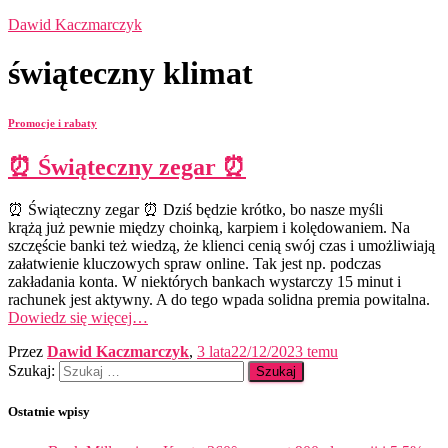
Dawid Kaczmarczyk
świąteczny klimat
Promocje i rabaty
⏰ Świąteczny zegar ⏰
⏰ Świąteczny zegar ⏰ Dziś będzie krótko, bo nasze myśli
krążą już pewnie między choinką, karpiem i kolędowaniem. Na
szczęście banki też wiedzą, że klienci cenią swój czas i umożliwiają
załatwienie kluczowych spraw online. Tak jest np. podczas
zakładania konta. W niektórych bankach wystarczy 15 minut i
rachunek jest aktywny. A do tego wpada solidna premia powitalna.
Dowiedz się więcej…
Przez
Dawid Kaczmarczyk
,
3 lata
22/12/2023
temu
Szukaj:
Ostatnie wpisy