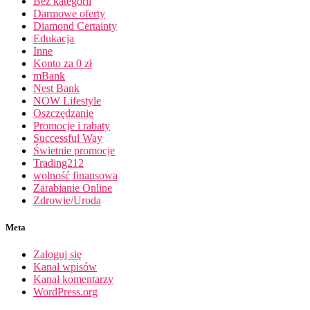
Bez kategorii
Darmowe oferty
Diamond Certainty
Edukacja
Inne
Konto za 0 zł
mBank
Nest Bank
NOW Lifestyle
Oszczędzanie
Promocje i rabaty
Successful Way
Świetnie promocje
Trading212
wolność finansowa
Zarabianie Online
Zdrowie/Uroda
Meta
Zaloguj się
Kanał wpisów
Kanał komentarzy
WordPress.org