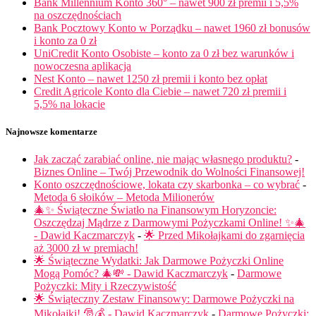
Bank Millennium Konto 360° – nawet 900 zł premii i 5,5%
na oszczędnościach
Bank Pocztowy Konto w Porządku – nawet 1960 zł bonusów
i konto za 0 zł
UniCredit Konto Osobiste – konto za 0 zł bez warunków i
nowoczesna aplikacja
Nest Konto – nawet 1250 zł premii i konto bez opłat
Credit Agricole Konto dla Ciebie – nawet 720 zł premii i
5,5% na lokacie
Najnowsze komentarze
Jak zacząć zarabiać online, nie mając własnego produktu?
-
Biznes Online – Twój Przewodnik do Wolności Finansowej!
Konto oszczędnościowe, lokata czy skarbonka – co wybrać
-
Metoda 6 słoików – Metoda Milionerów
🎄✨ Świąteczne Światło na Finansowym Horyzoncie:
Oszczędzaj Mądrze z Darmowymi Pożyczkami Online! ✨🎄
- Dawid Kaczmarczyk
-
🌟 Przed Mikołajkami do zgarnięcia
aż 3000 zł w premiach!
🌟 Świąteczne Wydatki: Jak Darmowe Pożyczki Online
Mogą Pomóc? 🎄💸 - Dawid Kaczmarczyk
-
Darmowe
Pożyczki: Mity i Rzeczywistość
🌟 Świąteczny Zestaw Finansowy: Darmowe Pożyczki na
Mikołajki! 🎅💰 - Dawid Kaczmarczyk
-
Darmowe Pożyczki: