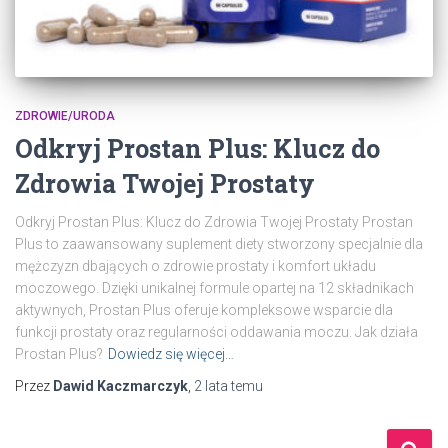
ZDROWIE/URODA
Odkryj Prostan Plus: Klucz do
Zdrowia Twojej Prostaty
Odkryj Prostan Plus: Klucz do Zdrowia Twojej Prostaty Prostan
Plus to zaawansowany suplement diety stworzony specjalnie dla
mężczyzn dbających o zdrowie prostaty i komfort układu
moczowego. Dzięki unikalnej formule opartej na 12 składnikach
aktywnych, Prostan Plus oferuje kompleksowe wsparcie dla
funkcji prostaty oraz regularności oddawania moczu. Jak działa
Prostan Plus?
Dowiedz się więcej…
Przez
Dawid Kaczmarczyk
,
2 lata
temu
S