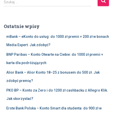
Szukaj …
z
u
k
a
Ostatnie wpisy
j
:
mBank – eKonto do usług: do 1000 zł premii + 200 zł w bonach
Media Expert. Jak zdobyć?
BNP Paribas – Konto Otwarte na Ciebie: do 1000 zł premii +
karta dla podróżujących
Alior Bank – Alior Konto 18–25 z bonusem do 500 zł. Jak
zdobyć premię?
PKO BP – Konto za Zero i do 1200 zł cashbacku z Allegro Klik.
Jak skorzystać?
Erste Bank Polska – Konto Smart dla studenta: do 900 zł w