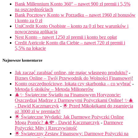
Bank Millennium Konto 360° – nawet 900 zł premii i 5,5%
na oszczędnościach
Bank Pocztowy Konto w Porządku – nawet 1960 zł bonusów
i konto za 0 zł
UniCredit Konto Osobiste – konto za 0 zł bez warunków i
nowoczesna aplikacja
Nest Konto – nawet 1250 zł premii i konto bez opłat
Credit Agricole Konto dla Ciebie – nawet 720 zł premii i
5,5% na lokacie
Najnowsze komentarze
Jak zacząć zarabiać online, nie mając własnego produktu?
-
Biznes Online – Twój Przewodnik do Wolności Finansowej!
Konto oszczędnościowe, lokata czy skarbonka – co wybrać
-
Metoda 6 słoików – Metoda Milionerów
🎄✨ Świąteczne Światło na Finansowym Horyzoncie:
Oszczędzaj Mądrze z Darmowymi Pożyczkami Online! ✨🎄
- Dawid Kaczmarczyk
-
🌟 Przed Mikołajkami do zgarnięcia
aż 3000 zł w premiach!
🌟 Świąteczne Wydatki: Jak Darmowe Pożyczki Online
Mogą Pomóc? 🎄💸 - Dawid Kaczmarczyk
-
Darmowe
Pożyczki: Mity i Rzeczywistość
🌟 Świąteczny Zestaw Finansowy: Darmowe Pożyczki na