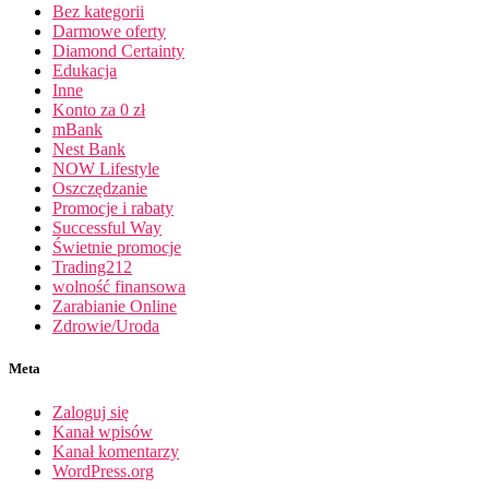
Bez kategorii
Darmowe oferty
Diamond Certainty
Edukacja
Inne
Konto za 0 zł
mBank
Nest Bank
NOW Lifestyle
Oszczędzanie
Promocje i rabaty
Successful Way
Świetnie promocje
Trading212
wolność finansowa
Zarabianie Online
Zdrowie/Uroda
Meta
Zaloguj się
Kanał wpisów
Kanał komentarzy
WordPress.org