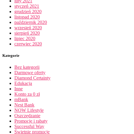
luty 2021
styczeń 2021
grudzień 2020
listopad 2020
październik 2020
wrzesień 2020
sierpień 2020
lipiec 2020
czerwiec 2020
Kategorie
Bez kategorii
Darmowe oferty
Diamond Certainty
Edukacja
Inne
Konto za 0 zł
mBank
Nest Bank
NOW Lifestyle
Oszczędzanie
Promocje i rabaty
Successful Way
Świetnie promocje