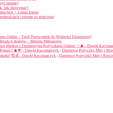
obyć premię?
. Jak skorzystać?
mocjach + Letnia loteria
ędnościach i premie za polecenia
nes Online – Twój Przewodnik do Wolności Finansowej!
etoda 6 słoików – Metoda Milionerów
dzaj Mądrze z Darmowymi Pożyczkami Online! ✨🎄 - Dawid Kaczma
ą Pomóc? 🎄💸 - Dawid Kaczmarczyk
-
Darmowe Pożyczki: Mity i Rze
łajki! 🎅💰 - Dawid Kaczmarczyk
-
Darmowe Pożyczki: Mity i Rzecz