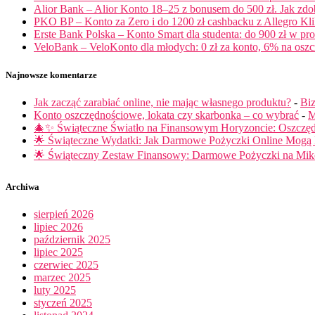
Alior Bank – Alior Konto 18–25 z bonusem do 500 zł. Jak zd
PKO BP – Konto za Zero i do 1200 zł cashbacku z Allegro Klik
Erste Bank Polska – Konto Smart dla studenta: do 900 zł w pro
VeloBank – VeloKonto dla młodych: 0 zł za konto, 6% na oszcz
Najnowsze komentarze
Jak zacząć zarabiać online, nie mając własnego produktu?
-
Biz
Konto oszczędnościowe, lokata czy skarbonka – co wybrać
-
M
🎄✨ Świąteczne Światło na Finansowym Horyzoncie: Oszczę
🌟 Świąteczne Wydatki: Jak Darmowe Pożyczki Online Mog
🌟 Świąteczny Zestaw Finansowy: Darmowe Pożyczki na Miko
Archiwa
sierpień 2026
lipiec 2026
październik 2025
lipiec 2025
czerwiec 2025
marzec 2025
luty 2025
styczeń 2025