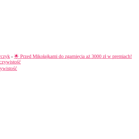
rczyk
-
🌟 Przed Mikołajkami do zgarnięcia aż 3000 zł w premiach!
czywistość
ywistość