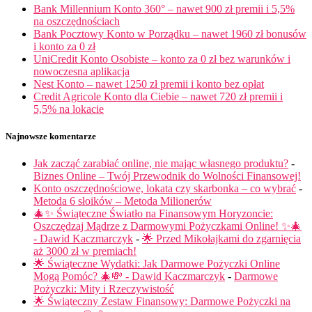
Bank Millennium Konto 360° – nawet 900 zł premii i 5,5%
na oszczędnościach
Bank Pocztowy Konto w Porządku – nawet 1960 zł bonusów
i konto za 0 zł
UniCredit Konto Osobiste – konto za 0 zł bez warunków i
nowoczesna aplikacja
Nest Konto – nawet 1250 zł premii i konto bez opłat
Credit Agricole Konto dla Ciebie – nawet 720 zł premii i
5,5% na lokacie
Najnowsze komentarze
Jak zacząć zarabiać online, nie mając własnego produktu?
-
Biznes Online – Twój Przewodnik do Wolności Finansowej!
Konto oszczędnościowe, lokata czy skarbonka – co wybrać
-
Metoda 6 słoików – Metoda Milionerów
🎄✨ Świąteczne Światło na Finansowym Horyzoncie:
Oszczędzaj Mądrze z Darmowymi Pożyczkami Online! ✨🎄
- Dawid Kaczmarczyk
-
🌟 Przed Mikołajkami do zgarnięcia
aż 3000 zł w premiach!
🌟 Świąteczne Wydatki: Jak Darmowe Pożyczki Online
Mogą Pomóc? 🎄💸 - Dawid Kaczmarczyk
-
Darmowe
Pożyczki: Mity i Rzeczywistość
🌟 Świąteczny Zestaw Finansowy: Darmowe Pożyczki na