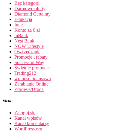
Bez kategorii
Darmowe oferty
Diamond Certainty
Edukacja
Inne
Konto za 0 zł
mBank
Nest Bank
NOW Lifestyle
Oszczędzanie
Promocje i rabaty
Successful Way
Świetnie promocje
Trading212
wolność finansowa
Zarabianie Online
Zdrowie/Uroda
Meta
Zaloguj się
Kanał wpisów
Kanał komentarzy
WordPress.org