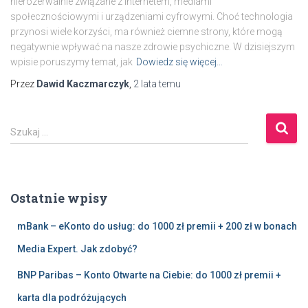
nierozerwalnie związane z internetem, mediami
społecznościowymi i urządzeniami cyfrowymi. Choć technologia
przynosi wiele korzyści, ma również ciemne strony, które mogą
negatywnie wpływać na nasze zdrowie psychiczne. W dzisiejszym
wpisie poruszymy temat, jak
Dowiedz się więcej…
Przez
Dawid Kaczmarczyk
,
2 lata
temu
S
Szukaj …
z
u
k
a
Ostatnie wpisy
j
:
mBank – eKonto do usług: do 1000 zł premii + 200 zł w bonach
Media Expert. Jak zdobyć?
BNP Paribas – Konto Otwarte na Ciebie: do 1000 zł premii +
karta dla podróżujących