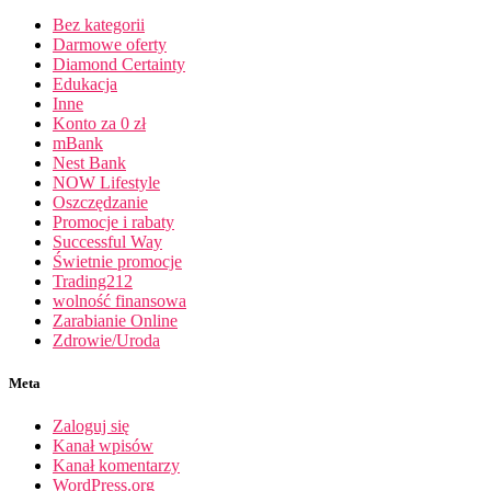
Bez kategorii
Darmowe oferty
Diamond Certainty
Edukacja
Inne
Konto za 0 zł
mBank
Nest Bank
NOW Lifestyle
Oszczędzanie
Promocje i rabaty
Successful Way
Świetnie promocje
Trading212
wolność finansowa
Zarabianie Online
Zdrowie/Uroda
Meta
Zaloguj się
Kanał wpisów
Kanał komentarzy
WordPress.org