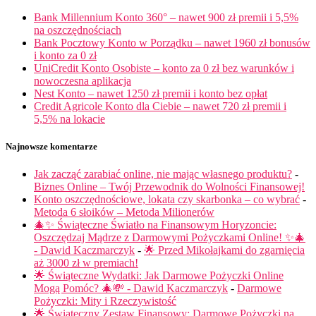
Bank Millennium Konto 360° – nawet 900 zł premii i 5,5%
na oszczędnościach
Bank Pocztowy Konto w Porządku – nawet 1960 zł bonusów
i konto za 0 zł
UniCredit Konto Osobiste – konto za 0 zł bez warunków i
nowoczesna aplikacja
Nest Konto – nawet 1250 zł premii i konto bez opłat
Credit Agricole Konto dla Ciebie – nawet 720 zł premii i
5,5% na lokacie
Najnowsze komentarze
Jak zacząć zarabiać online, nie mając własnego produktu?
-
Biznes Online – Twój Przewodnik do Wolności Finansowej!
Konto oszczędnościowe, lokata czy skarbonka – co wybrać
-
Metoda 6 słoików – Metoda Milionerów
🎄✨ Świąteczne Światło na Finansowym Horyzoncie:
Oszczędzaj Mądrze z Darmowymi Pożyczkami Online! ✨🎄
- Dawid Kaczmarczyk
-
🌟 Przed Mikołajkami do zgarnięcia
aż 3000 zł w premiach!
🌟 Świąteczne Wydatki: Jak Darmowe Pożyczki Online
Mogą Pomóc? 🎄💸 - Dawid Kaczmarczyk
-
Darmowe
Pożyczki: Mity i Rzeczywistość
🌟 Świąteczny Zestaw Finansowy: Darmowe Pożyczki na