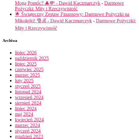
Mogą Pomóc? 🎄💸 - Dawid Kaczmarczyk
-
Darmowe
Pożyczki: Mity i Rzeczywistość
🌟 Świąteczny Zestaw Finansowy: Darmowe Pożyczki na
Mikołajki! 🎅💰 - Dawid Kaczmarczyk
-
Darmowe Pożyczki:
Mity i Rzeczywistość
Archiwa
lipiec 2026
październik 2025
lipiec 2025
czerwiec 2025
marzec 2025
luty 2025
styczeń 2025
listopad 2024
wrzesień 2024
sierpień 2024
lipiec 2024
maj 2024
kwiecień 2024
marzec 2024
styczeń 2024
grudzień 2023