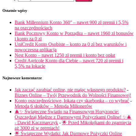
Ostatnie wpisy
Bank Millennium Konto 360° – nawet 900 zł premii i 5,5%
na oszczędnościach
Bank Pocztowy Konto w Porządku – nawet 1960 zł bonusów
i konto za 0 zł
UniCredit Konto Osobiste – konto za 0 zł bez warunków i
nowoczesna aplikacja
Nest Konto – nawet 1250 zł premii i konto bez opłat
Credit Agricole Konto dla Ciebie – nawet 720 zł premii i
5,5% na lokacie
Najnowsze komentarze
Jak zacząć zarabiać online, nie mając własnego produktu?
-
Biznes Online – Twój Przewodnik do Wolności Finansowej!
Konto oszczędnościowe, lokata czy skarbonka – co wybrać
-
Metoda 6 słoików – Metoda Milionerów
🎄✨ Świąteczne Światło na Finansowym Horyzoncie:
Oszczędzaj Mądrze z Darmowymi Pożyczkami Online! ✨🎄
- Dawid Kaczmarczyk
-
🌟 Przed Mikołajkami do zgarnięcia
aż 3000 zł w premiach!
🌟 Świąteczne Wydatki: Jak Darmowe Pożyczki Online