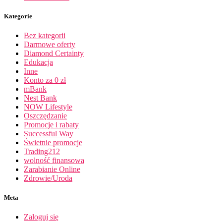
Kategorie
Bez kategorii
Darmowe oferty
Diamond Certainty
Edukacja
Inne
Konto za 0 zł
mBank
Nest Bank
NOW Lifestyle
Oszczędzanie
Promocje i rabaty
Successful Way
Świetnie promocje
Trading212
wolność finansowa
Zarabianie Online
Zdrowie/Uroda
Meta
Zaloguj się