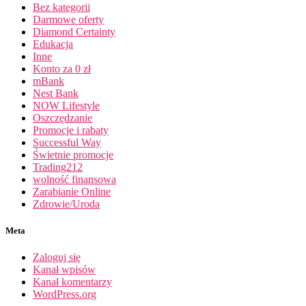
Bez kategorii
Darmowe oferty
Diamond Certainty
Edukacja
Inne
Konto za 0 zł
mBank
Nest Bank
NOW Lifestyle
Oszczędzanie
Promocje i rabaty
Successful Way
Świetnie promocje
Trading212
wolność finansowa
Zarabianie Online
Zdrowie/Uroda
Meta
Zaloguj się
Kanał wpisów
Kanał komentarzy
WordPress.org