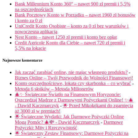
Bank Millennium Konto 360° – nawet 900 zł premii i 5,5%
na oszczędnościach
Bank Pocztowy Konto w Porządku – nawet 1960 zł bonusów
i konto za 0 zł
UniCredit Konto Osobiste – konto za 0 zł bez warunków i
nowoczesna aplikacja
Nest Konto – nawet 1250 zł premii i konto bez opłat
Credit Agricole Konto dla Ciebie – nawet 720 zł premii i
5,5% na lokacie
Najnowsze komentarze
Jak zacząć zarabiać online, nie mając własnego produktu?
-
Biznes Online – Twój Przewodnik do Wolności Finansowej!
Konto oszczędnościowe, lokata czy skarbonka – co wybrać
-
Metoda 6 słoików – Metoda Milionerów
🎄✨ Świąteczne Światło na Finansowym Horyzoncie:
Oszczędzaj Mądrze z Darmowymi Pożyczkami Online! ✨🎄
- Dawid Kaczmarczyk
-
🌟 Przed Mikołajkami do zgarnięcia
aż 3000 zł w premiach!
🌟 Świąteczne Wydatki: Jak Darmowe Pożyczki Online
Mogą Pomóc? 🎄💸 - Dawid Kaczmarczyk
-
Darmowe
Pożyczki: Mity i Rzeczywistość
🌟 Świąteczny Zestaw Finansowy: Darmowe Pożyczki na