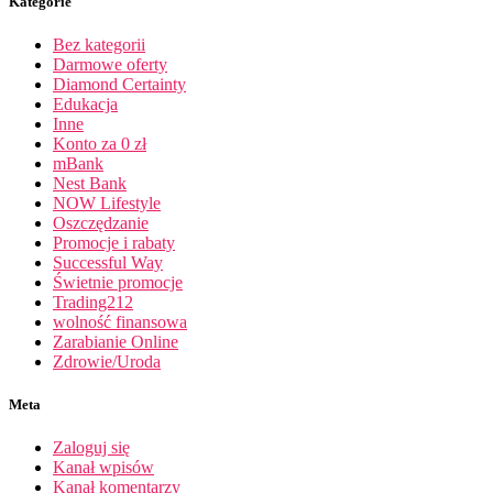
Kategorie
Bez kategorii
Darmowe oferty
Diamond Certainty
Edukacja
Inne
Konto za 0 zł
mBank
Nest Bank
NOW Lifestyle
Oszczędzanie
Promocje i rabaty
Successful Way
Świetnie promocje
Trading212
wolność finansowa
Zarabianie Online
Zdrowie/Uroda
Meta
Zaloguj się
Kanał wpisów
Kanał komentarzy