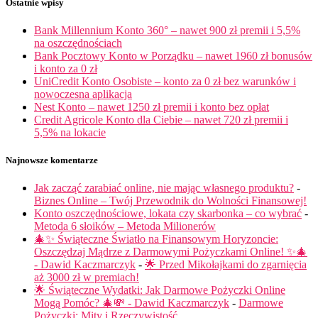
Ostatnie wpisy
Bank Millennium Konto 360° – nawet 900 zł premii i 5,5%
na oszczędnościach
Bank Pocztowy Konto w Porządku – nawet 1960 zł bonusów
i konto za 0 zł
UniCredit Konto Osobiste – konto za 0 zł bez warunków i
nowoczesna aplikacja
Nest Konto – nawet 1250 zł premii i konto bez opłat
Credit Agricole Konto dla Ciebie – nawet 720 zł premii i
5,5% na lokacie
Najnowsze komentarze
Jak zacząć zarabiać online, nie mając własnego produktu?
-
Biznes Online – Twój Przewodnik do Wolności Finansowej!
Konto oszczędnościowe, lokata czy skarbonka – co wybrać
-
Metoda 6 słoików – Metoda Milionerów
🎄✨ Świąteczne Światło na Finansowym Horyzoncie:
Oszczędzaj Mądrze z Darmowymi Pożyczkami Online! ✨🎄
- Dawid Kaczmarczyk
-
🌟 Przed Mikołajkami do zgarnięcia
aż 3000 zł w premiach!
🌟 Świąteczne Wydatki: Jak Darmowe Pożyczki Online
Mogą Pomóc? 🎄💸 - Dawid Kaczmarczyk
-
Darmowe
Pożyczki: Mity i Rzeczywistość