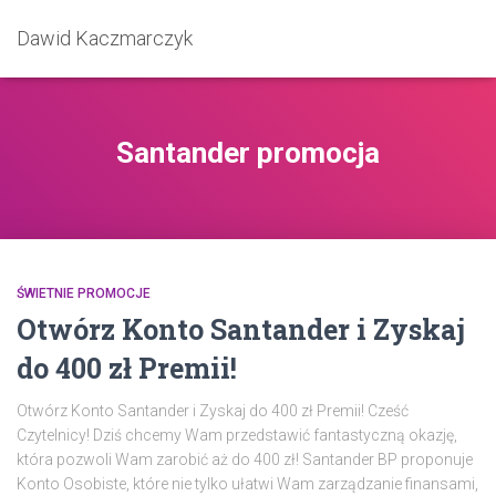
Dawid Kaczmarczyk
Santander promocja
ŚWIETNIE PROMOCJE
Otwórz Konto Santander i Zyskaj
do 400 zł Premii!
Otwórz Konto Santander i Zyskaj do 400 zł Premii! Cześć
Czytelnicy! Dziś chcemy Wam przedstawić fantastyczną okazję,
która pozwoli Wam zarobić aż do 400 zł! Santander BP proponuje
Konto Osobiste, które nie tylko ułatwi Wam zarządzanie finansami,