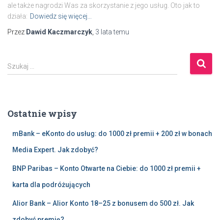
ale także nagrodzi Was za skorzystanie z jego usług. Oto jak to
działa:
Dowiedz się więcej…
Przez
Dawid Kaczmarczyk
,
3 lata
temu
S
Szukaj …
z
u
k
a
Ostatnie wpisy
j
:
mBank – eKonto do usług: do 1000 zł premii + 200 zł w bonach
Media Expert. Jak zdobyć?
BNP Paribas – Konto Otwarte na Ciebie: do 1000 zł premii +
karta dla podróżujących
Alior Bank – Alior Konto 18–25 z bonusem do 500 zł. Jak
zdobyć premię?