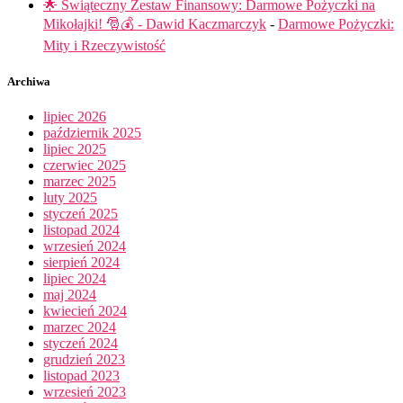
🌟 Świąteczny Zestaw Finansowy: Darmowe Pożyczki na
Mikołajki! 🎅💰 - Dawid Kaczmarczyk
-
Darmowe Pożyczki:
Mity i Rzeczywistość
Archiwa
lipiec 2026
październik 2025
lipiec 2025
czerwiec 2025
marzec 2025
luty 2025
styczeń 2025
listopad 2024
wrzesień 2024
sierpień 2024
lipiec 2024
maj 2024
kwiecień 2024
marzec 2024
styczeń 2024
grudzień 2023
listopad 2023
wrzesień 2023