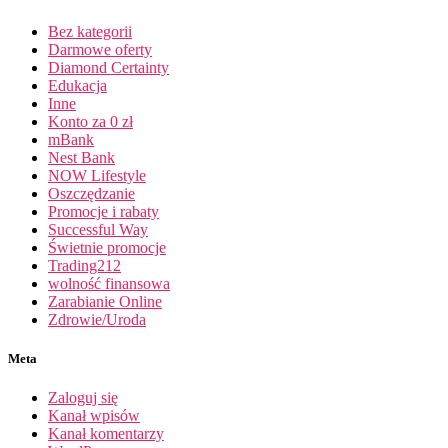
Bez kategorii
Darmowe oferty
Diamond Certainty
Edukacja
Inne
Konto za 0 zł
mBank
Nest Bank
NOW Lifestyle
Oszczędzanie
Promocje i rabaty
Successful Way
Świetnie promocje
Trading212
wolność finansowa
Zarabianie Online
Zdrowie/Uroda
Meta
Zaloguj się
Kanał wpisów
Kanał komentarzy