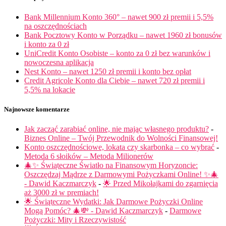
Bank Millennium Konto 360° – nawet 900 zł premii i 5,5%
na oszczędnościach
Bank Pocztowy Konto w Porządku – nawet 1960 zł bonusów
i konto za 0 zł
UniCredit Konto Osobiste – konto za 0 zł bez warunków i
nowoczesna aplikacja
Nest Konto – nawet 1250 zł premii i konto bez opłat
Credit Agricole Konto dla Ciebie – nawet 720 zł premii i
5,5% na lokacie
Najnowsze komentarze
Jak zacząć zarabiać online, nie mając własnego produktu?
-
Biznes Online – Twój Przewodnik do Wolności Finansowej!
Konto oszczędnościowe, lokata czy skarbonka – co wybrać
-
Metoda 6 słoików – Metoda Milionerów
🎄✨ Świąteczne Światło na Finansowym Horyzoncie:
Oszczędzaj Mądrze z Darmowymi Pożyczkami Online! ✨🎄
- Dawid Kaczmarczyk
-
🌟 Przed Mikołajkami do zgarnięcia
aż 3000 zł w premiach!
🌟 Świąteczne Wydatki: Jak Darmowe Pożyczki Online
Mogą Pomóc? 🎄💸 - Dawid Kaczmarczyk
-
Darmowe
Pożyczki: Mity i Rzeczywistość