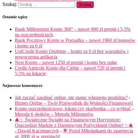
Szukaj:
Ostatnie wpisy
Bank Millennium Konto 360° – nawet 900 zł premii i 5,5%
na oszczędnościach
Bank Pocztowy Konto w Porządku – nawet 1960 zł bonusów
i konto za 0 zł
UniCredit Konto Osobiste – konto za 0 zł bez warunków i
nowoczesna aplikacja
Nest Konto – nawet 1250 zł premii i konto bez opłat
Credit Agricole Konto dla Ciebie – nawet 720 zł premii i
5,5% na lokacie
Najnowsze komentarze
Jak zacząć zarabiać online, nie mając własnego produktu?
-
Biznes Online – Twój Przewodnik do Wolności Finansowej!
Konto oszczędnościowe, lokata czy skarbonka – co wybrać
-
Metoda 6 słoików – Metoda Milionerów
🎄✨ Świąteczne Światło na Finansowym Horyzoncie:
Oszczędzaj Mądrze z Darmowymi Pożyczkami Online! ✨🎄
- Dawid Kaczmarczyk
-
🌟 Przed Mikołajkami do zgarnięcia
aż 3000 zł w premiach!