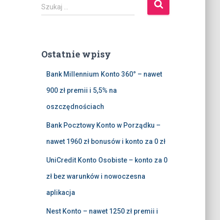
S
Szukaj …
z
u
k
a
Ostatnie wpisy
j
:
Bank Millennium Konto 360° – nawet
900 zł premii i 5,5% na
oszczędnościach
Bank Pocztowy Konto w Porządku –
nawet 1960 zł bonusów i konto za 0 zł
UniCredit Konto Osobiste – konto za 0
zł bez warunków i nowoczesna
aplikacja
Nest Konto – nawet 1250 zł premii i