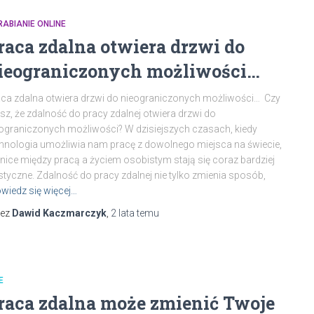
ABIANIE ONLINE
raca zdalna otwiera drzwi do
ieograniczonych możliwości…
ca zdalna otwiera drzwi do nieograniczonych możliwości… Czy
sz, że zdalność do pracy zdalnej otwiera drzwi do
ograniczonych możliwości? W dzisiejszych czasach, kiedy
hnologia umożliwia nam pracę z dowolnego miejsca na świecie,
nice między pracą a życiem osobistym stają się coraz bardziej
styczne. Zdalność do pracy zdalnej nie tylko zmienia sposób,
wiedz się więcej…
zez
Dawid Kaczmarczyk
,
2 lata
temu
E
raca zdalna może zmienić Twoje