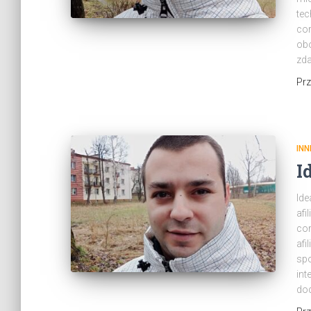
tec
cor
ob
zda
Pr
INN
I
Ide
afi
cor
afi
spo
int
do