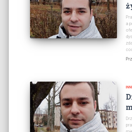
ż
Pra
a p
ofe
dys
zda
cod
Pr
INN
D
m
Drz
pra
mie