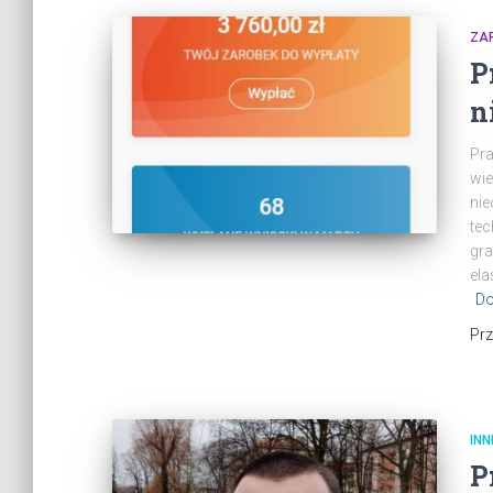
ZAR
P
n
Pra
wie
nie
tec
gra
ela
Do
Pr
INN
P