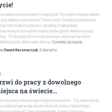
ycie!
ca zdalna może zmienić Twoje życie! Czy wybór między etatem
racą zdalną może zmienić Twoje życie? Dzisiejszy świat pracy
ruje nam wiele możliwości, ale jedną z najbardziej
kutowanych jest wybór między tradycyjnym etatem a pracą
lną. To decyzja, która może znacząco wpłynąć na nasze
zienne życie i dobrostan. Ale czy
Dowiedz się więcej…
zez
Dawid Kaczmarczyk
,
2 lata
temu
E
rzwi do pracy z dowolnego
iejsca na świecie…
wi do pracy z dowolnego miejsca na świecie… Czy zdalność do
cy zdalnej naprawdę otwiera drzwi do pracy z dowolnego
jsca na świecie? Zdecydowanie tak! Dzięki rozwojowi