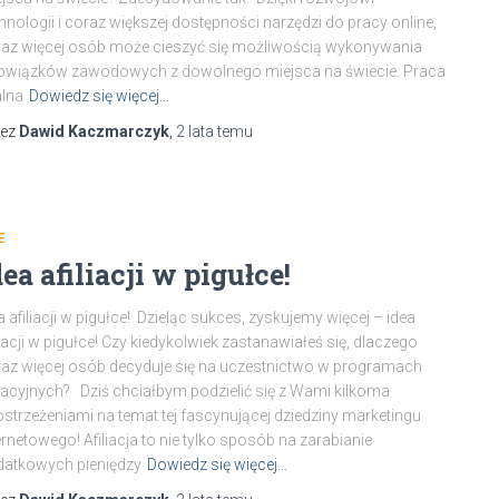
hnologii i coraz większej dostępności narzędzi do pracy online,
az więcej osób może cieszyć się możliwością wykonywania
owiązków zawodowych z dowolnego miejsca na świecie. Praca
lna
Dowiedz się więcej…
zez
Dawid Kaczmarczyk
,
2 lata
temu
E
dea afiliacji w pigułce!
a afiliacji w pigułce! Dzieląc sukces, zyskujemy więcej – idea
liacji w pigułce! Czy kiedykolwiek zastanawiałeś się, dlaczego
az więcej osób decyduje się na uczestnictwo w programach
liacyjnych? Dziś chciałbym podzielić się z Wami kilkoma
strzeżeniami na temat tej fascynującej dziedziny marketingu
ernetowego! Afiliacja to nie tylko sposób na zarabianie
datkowych pieniędzy
Dowiedz się więcej…