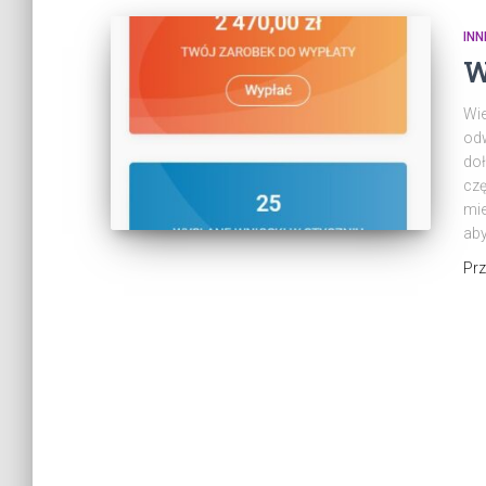
INN
W
Wie
od
doł
czę
mie
aby
Pr