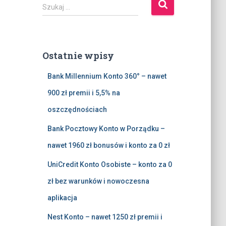
S
Szukaj …
z
u
k
a
Ostatnie wpisy
j
:
Bank Millennium Konto 360° – nawet
900 zł premii i 5,5% na
oszczędnościach
Bank Pocztowy Konto w Porządku –
nawet 1960 zł bonusów i konto za 0 zł
UniCredit Konto Osobiste – konto za 0
zł bez warunków i nowoczesna
aplikacja
Nest Konto – nawet 1250 zł premii i