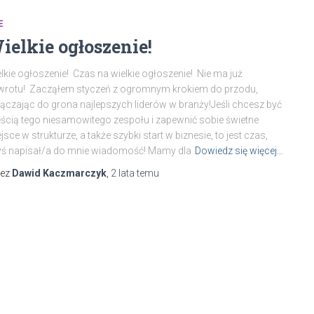
E
ielkie ogłoszenie!
lkie ogłoszenie! Czas na wielkie ogłoszenie! Nie ma już
wrotu! Zacząłem styczeń z ogromnym krokiem do przodu,
ączając do grona najlepszych liderów w branży!Jeśli chcesz być
ścią tego niesamowitego zespołu i zapewnić sobie świetne
jsce w strukturze, a także szybki start w biznesie, to jest czas,
ś napisał/a do mnie wiadomość! Mamy dla
Dowiedz się więcej…
zez
Dawid Kaczmarczyk
,
2 lata
temu