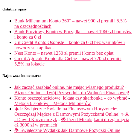
Ostatnie wpisy
Bank Millennium Konto 360° – nawet 900 zł premii i 5,5%
na oszczędnościach
Bank Pocztowy Konto w Porządku – nawet 1960 zł bonusów
i konto za 0 zł
UniCredit Konto Osobiste – konto za 0 zł bez warunków i
nowoczesna aplikacja
Nest Konto – nawet 1250 zł premii i konto bez opłat
Credit Agricole Konto dla Ciebie – nawet 720 zł premii i
5,5% na lokacie
Najnowsze komentarze
Jak zacząć zarabiać online, nie mając własnego produktu?
-
Biznes Online – Twój Przewodnik do Wolności Finansowej!
Konto oszczędnościowe, lokata czy skarbonka – co wybrać
-
Metoda 6 słoików – Metoda Milionerów
🎄✨ Świąteczne Światło na Finansowym Horyzoncie:
Oszczędzaj Mądrze z Darmowymi Pożyczkami Online! ✨🎄
- Dawid Kaczmarczyk
-
🌟 Przed Mikołajkami do zgarnięcia
aż 3000 zł w premiach!
🌟 Świąteczne Wydatki: Jak Darmowe Pożyczki Online