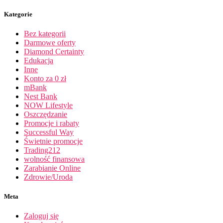
Kategorie
Bez kategorii
Darmowe oferty
Diamond Certainty
Edukacja
Inne
Konto za 0 zł
mBank
Nest Bank
NOW Lifestyle
Oszczędzanie
Promocje i rabaty
Successful Way
Świetnie promocje
Trading212
wolność finansowa
Zarabianie Online
Zdrowie/Uroda
Meta
Zaloguj się