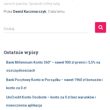
swoich planów. Sprawdź oferty tutaj.
Przez
Dawid Kaczmarczyk
,
3 lata
temu
S
Szukaj …
z
u
k
a
Ostatnie wpisy
j
:
Bank Millennium Konto 360° – nawet 900 zł premii i 5,5% na
oszczędnościach
Bank Pocztowy Konto w Porządku – nawet 1960 zł bonusów i
konto za 0 zł
UniCredit Konto Osobiste – konto za 0 zł bez warunków i
nowoczesna aplikacja