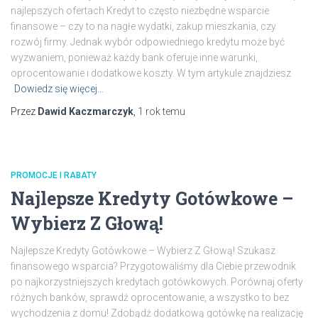
najlepszych ofertach Kredyt to często niezbędne wsparcie
finansowe – czy to na nagłe wydatki, zakup mieszkania, czy
rozwój firmy. Jednak wybór odpowiedniego kredytu może być
wyzwaniem, ponieważ każdy bank oferuje inne warunki,
oprocentowanie i dodatkowe koszty. W tym artykule znajdziesz
Dowiedz się więcej…
Przez
Dawid Kaczmarczyk
,
1 rok
temu
PROMOCJE I RABATY
Najlepsze Kredyty Gotówkowe –
Wybierz Z Głową!
Najlepsze Kredyty Gotówkowe – Wybierz Z Głową! Szukasz
finansowego wsparcia? Przygotowaliśmy dla Ciebie przewodnik
po najkorzystniejszych kredytach gotówkowych. Porównaj oferty
różnych banków, sprawdź oprocentowanie, a wszystko to bez
wychodzenia z domu! Zdobądź dodatkową gotówkę na realizację