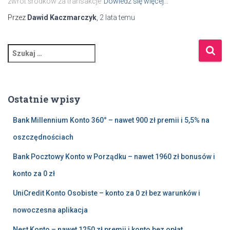
zwrot środków za transakcje
Dowiedz się więcej…
Przez
Dawid Kaczmarczyk
,
2 lata
temu
S
z
u
k
a
Ostatnie wpisy
j
:
Bank Millennium Konto 360° – nawet 900 zł premii i 5,5% na
oszczędnościach
Bank Pocztowy Konto w Porządku – nawet 1960 zł bonusów i
konto za 0 zł
UniCredit Konto Osobiste – konto za 0 zł bez warunków i
nowoczesna aplikacja
Nest Konto – nawet 1250 zł premii i konto bez opłat