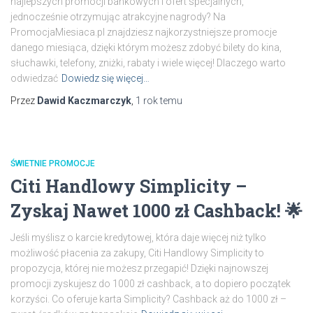
najlepszych promocji bankowych i ofert specjalnych,
jednocześnie otrzymując atrakcyjne nagrody? Na
PromocjaMiesiaca.pl znajdziesz najkorzystniejsze promocje
danego miesiąca, dzięki którym możesz zdobyć bilety do kina,
słuchawki, telefony, zniżki, rabaty i wiele więcej! Dlaczego warto
odwiedzać
Dowiedz się więcej…
Przez
Dawid Kaczmarczyk
,
1 rok
temu
ŚWIETNIE PROMOCJE
Citi Handlowy Simplicity –
Zyskaj Nawet 1000 zł Cashback! 🌟
Jeśli myślisz o karcie kredytowej, która daje więcej niż tylko
możliwość płacenia za zakupy, Citi Handlowy Simplicity to
propozycja, której nie możesz przegapić! Dzięki najnowszej
promocji zyskujesz do 1000 zł cashback, a to dopiero początek
korzyści. Co oferuje karta Simplicity? Cashback aż do 1000 zł –