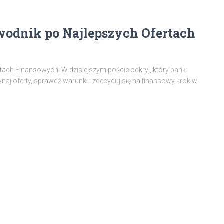
odnik po Najlepszych Ofertach
ach Finansowych! W dzisiejszym poście odkryj, który bank
aj oferty, sprawdź warunki i zdecyduj się na finansowy krok w