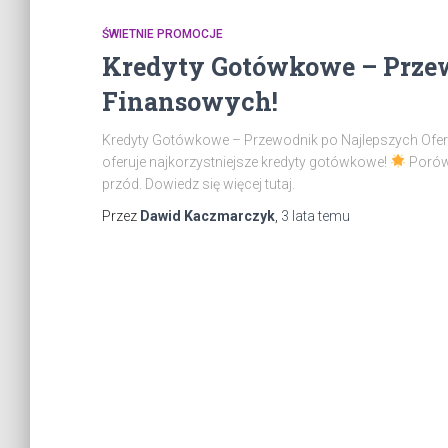
ŚWIETNIE PROMOCJE
Kredyty Gotówkowe – Przew
Finansowych!
Kredyty Gotówkowe – Przewodnik po Najlepszych Ofert
oferuje najkorzystniejsze kredyty gotówkowe!
Porówn
przód. Dowiedz się więcej tutaj.
Przez
Dawid Kaczmarczyk
,
3 lata
temu