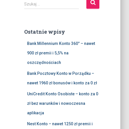
S
Szukaj …
z
u
k
a
Ostatnie wpisy
j
:
Bank Millennium Konto 360° – nawet
900 zł premii i 5,5% na
oszczędnościach
Bank Pocztowy Konto w Porządku –
nawet 1960 zł bonusów i konto za 0 zł
UniCredit Konto Osobiste – konto za 0
zł bez warunków i nowoczesna
aplikacja
Nest Konto – nawet 1250 zł premii i