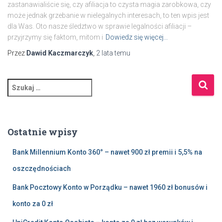
zastanawialiście się, czy afiliacja to czysta magia zarobkowa, czy
może jednak grzebanie w nielegalnych interesach, to ten wpis jest
dla Was. Oto nasze śledztwo w sprawie legalności afiliacji –
przyjrzymy się faktom, mitom i
Dowiedz się więcej…
Przez
Dawid Kaczmarczyk
,
2 lata
temu
S
z
u
k
a
Ostatnie wpisy
j
:
Bank Millennium Konto 360° – nawet 900 zł premii i 5,5% na
oszczędnościach
Bank Pocztowy Konto w Porządku – nawet 1960 zł bonusów i
konto za 0 zł