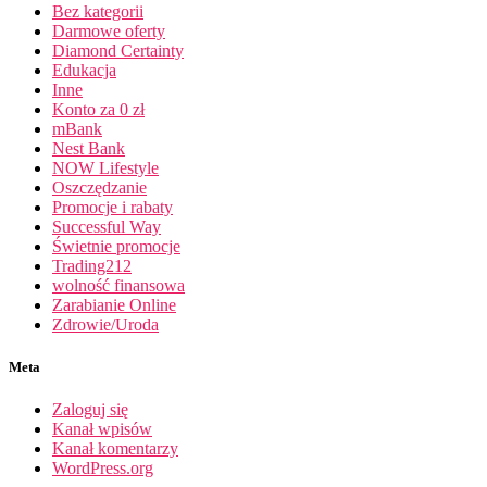
Bez kategorii
Darmowe oferty
Diamond Certainty
Edukacja
Inne
Konto za 0 zł
mBank
Nest Bank
NOW Lifestyle
Oszczędzanie
Promocje i rabaty
Successful Way
Świetnie promocje
Trading212
wolność finansowa
Zarabianie Online
Zdrowie/Uroda
Meta
Zaloguj się
Kanał wpisów
Kanał komentarzy
WordPress.org