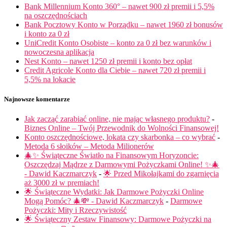
Bank Millennium Konto 360° – nawet 900 zł premii i 5,5%
na oszczędnościach
Bank Pocztowy Konto w Porządku – nawet 1960 zł bonusów
i konto za 0 zł
UniCredit Konto Osobiste – konto za 0 zł bez warunków i
nowoczesna aplikacja
Nest Konto – nawet 1250 zł premii i konto bez opłat
Credit Agricole Konto dla Ciebie – nawet 720 zł premii i
5,5% na lokacie
Najnowsze komentarze
Jak zacząć zarabiać online, nie mając własnego produktu?
-
Biznes Online – Twój Przewodnik do Wolności Finansowej!
Konto oszczędnościowe, lokata czy skarbonka – co wybrać
-
Metoda 6 słoików – Metoda Milionerów
🎄✨ Świąteczne Światło na Finansowym Horyzoncie:
Oszczędzaj Mądrze z Darmowymi Pożyczkami Online! ✨🎄
- Dawid Kaczmarczyk
-
🌟 Przed Mikołajkami do zgarnięcia
aż 3000 zł w premiach!
🌟 Świąteczne Wydatki: Jak Darmowe Pożyczki Online
Mogą Pomóc? 🎄💸 - Dawid Kaczmarczyk
-
Darmowe
Pożyczki: Mity i Rzeczywistość
🌟 Świąteczny Zestaw Finansowy: Darmowe Pożyczki na