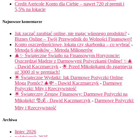
Credit Agricole Konto dla Ciebie – nawet 720 zł premii i
5,5% na lokacie
Najnowsze komentarze
Jak zacząć zarabiać online, nie mając własnego produktu?
-
Biznes Online – Twój Przewodnik do Wolności Finansowej!
Konto oszczędnościowe, lokata czy skarbonka – co wybrać
-
Metoda 6 słoików – Metoda Milionerów
🎄✨ Świąteczne Światło na Finansowym Horyzoncie:
Oszczędzaj Mądrze z Darmowymi Pożyczkami Online! ✨🎄
- Dawid Kaczmarczyk
-
🌟 Przed Mikołajkami do zgarnięcia
aż 3000 zł w premiach!
🌟 Świąteczne Wydatki: Jak Darmowe Pożyczki Online
Mogą Pomóc? 🎄💸 - Dawid Kaczmarczyk
-
Darmowe
Pożyczki: Mity i Rzeczywistość
🌟 Świąteczny Zestaw Finansowy: Darmowe Pożyczki na
Mikołajki! 🎅💰 - Dawid Kaczmarczyk
-
Darmowe Pożyczki:
Mity i Rzeczywistość
Archiwa
lipiec 2026