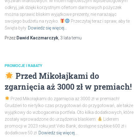
wyzwań finansowych. W moim najnowszym wpisie blogowym
odkryj, jak dzięki korzystnym ofertom darmowych pożyczek
można sprawić bliskim wyjątkowe prezenty, nie narażając
swojego budżetu na ryzyko.
Przeczytaj teraz i spraw, aby te
Święta były
Dowiedz się więcej…
Przez
Dawid Kaczmarczyk
,
3 lata
temu
PROMOCJE I RABATY
Przed Mikołajkami do
zgarnięcia aż 3000 zł w premiach!
Przed Mikołajkami do zgarnięcia aż 3000 zł w premiach!
Grudzień to nie tylko czas przygotowań do przygotowań, ale także
wyjątkowy do wzbogacenia portfela. Oto kilka dodatkowych, które
zostały wprowadzone do urządzenia blaskiem:
Liderem
promocji w 2023 roku jest Velo Bank, dostępne szybkie 600 zł i
dodatkowe 50 zł
Dowiedz się więcej…