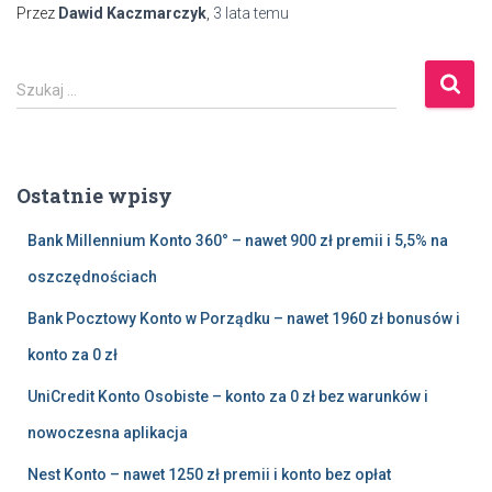
Przez
Dawid Kaczmarczyk
,
3 lata
temu
S
Szukaj …
z
u
k
a
Ostatnie wpisy
j
:
Bank Millennium Konto 360° – nawet 900 zł premii i 5,5% na
oszczędnościach
Bank Pocztowy Konto w Porządku – nawet 1960 zł bonusów i
konto za 0 zł
UniCredit Konto Osobiste – konto za 0 zł bez warunków i
nowoczesna aplikacja
Nest Konto – nawet 1250 zł premii i konto bez opłat