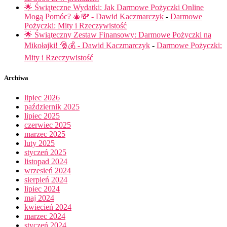
🌟 Świąteczne Wydatki: Jak Darmowe Pożyczki Online
Mogą Pomóc? 🎄💸 - Dawid Kaczmarczyk
-
Darmowe
Pożyczki: Mity i Rzeczywistość
🌟 Świąteczny Zestaw Finansowy: Darmowe Pożyczki na
Mikołajki! 🎅💰 - Dawid Kaczmarczyk
-
Darmowe Pożyczki:
Mity i Rzeczywistość
Archiwa
lipiec 2026
październik 2025
lipiec 2025
czerwiec 2025
marzec 2025
luty 2025
styczeń 2025
listopad 2024
wrzesień 2024
sierpień 2024
lipiec 2024
maj 2024
kwiecień 2024
marzec 2024
styczeń 2024