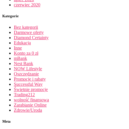
czerwiec 2020
Kategorie
Bez kategorii
Darmowe oferty
Diamond Certainty
Edukacja
Inne
Konto za 0 zł
mBank
Nest Bank
NOW Lifestyle
Oszczędzanie
Promocje i rabaty
Successful Way
Świetnie promocje
Trading212
wolność finansowa
Zarabianie Online
Zdrowie/Uroda
Meta