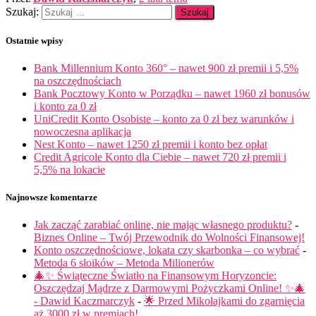
Szukaj:
Ostatnie wpisy
Bank Millennium Konto 360° – nawet 900 zł premii i 5,5%
na oszczędnościach
Bank Pocztowy Konto w Porządku – nawet 1960 zł bonusów
i konto za 0 zł
UniCredit Konto Osobiste – konto za 0 zł bez warunków i
nowoczesna aplikacja
Nest Konto – nawet 1250 zł premii i konto bez opłat
Credit Agricole Konto dla Ciebie – nawet 720 zł premii i
5,5% na lokacie
Najnowsze komentarze
Jak zacząć zarabiać online, nie mając własnego produktu?
-
Biznes Online – Twój Przewodnik do Wolności Finansowej!
Konto oszczędnościowe, lokata czy skarbonka – co wybrać
-
Metoda 6 słoików – Metoda Milionerów
🎄✨ Świąteczne Światło na Finansowym Horyzoncie:
Oszczędzaj Mądrze z Darmowymi Pożyczkami Online! ✨🎄
- Dawid Kaczmarczyk
-
🌟 Przed Mikołajkami do zgarnięcia
aż 3000 zł w premiach!