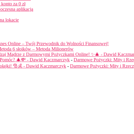
konto za 0 zł
oczesna aplikacja
na lokacie
nes Online – Twój Przewodnik do Wolności Finansowej!
etoda 6 słoików – Metoda Milionerów
dzaj Mądrze z Darmowymi Pożyczkami Online! ✨🎄 - Dawid Kaczma
ą Pomóc? 🎄💸 - Dawid Kaczmarczyk
-
Darmowe Pożyczki: Mity i Rze
łajki! 🎅💰 - Dawid Kaczmarczyk
-
Darmowe Pożyczki: Mity i Rzecz