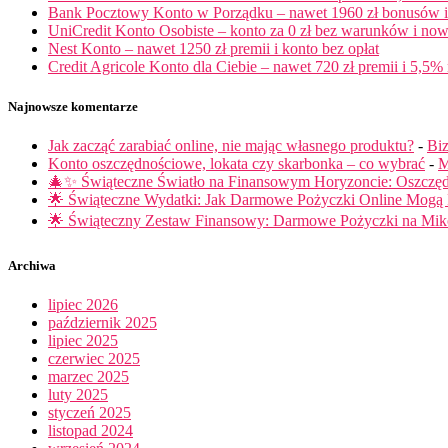
Bank Pocztowy Konto w Porządku – nawet 1960 zł bonusów i 
UniCredit Konto Osobiste – konto za 0 zł bez warunków i now
Nest Konto – nawet 1250 zł premii i konto bez opłat
Credit Agricole Konto dla Ciebie – nawet 720 zł premii i 5,5% 
Najnowsze komentarze
Jak zacząć zarabiać online, nie mając własnego produktu?
-
Biz
Konto oszczędnościowe, lokata czy skarbonka – co wybrać
-
M
🎄✨ Świąteczne Światło na Finansowym Horyzoncie: Oszczę
🌟 Świąteczne Wydatki: Jak Darmowe Pożyczki Online Mog
🌟 Świąteczny Zestaw Finansowy: Darmowe Pożyczki na Miko
Archiwa
lipiec 2026
październik 2025
lipiec 2025
czerwiec 2025
marzec 2025
luty 2025
styczeń 2025
listopad 2024