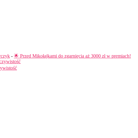
rczyk
-
🌟 Przed Mikołajkami do zgarnięcia aż 3000 zł w premiach!
czywistość
ywistość