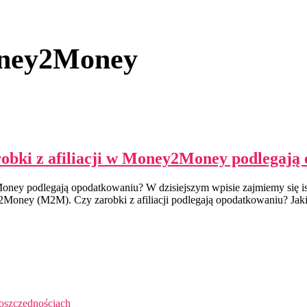
oney2Money
robki z afiliacji w Money2Money podlegaj
y2Money podlegają opodatkowaniu? W dzisiejszym wpisie zajmiemy się
2Money (M2M). Czy zarobki z afiliacji podlegają opodatkowaniu? Jaki
 oszczędnościach