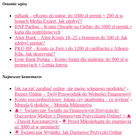
Ostatnie wpisy
mBank – eKonto do usług: do 1000 zł premii + 200 zł w
bonach Media Expert. Jak zdobyć?
BNP Paribas – Konto Otwarte na Ciebie: do 1000 zł premii +
karta dla podróżujących
Alior Bank – Alior Konto 18–25 z bonusem do 500 zł. Jak
zdobyć premię?
PKO BP – Konto za Zero i do 1200 zł cashbacku z Allegro
Klik. Jak skorzystać?
Erste Bank Polska – Konto Smart dla studenta: do 900 zł w
promocjach + Letnia loteria
Najnowsze komentarze
Jak zacząć zarabiać online, nie mając własnego produktu?
-
Biznes Online – Twój Przewodnik do Wolności Finansowej!
Konto oszczędnościowe, lokata czy skarbonka – co wybrać
-
Metoda 6 słoików – Metoda Milionerów
🎄✨ Świąteczne Światło na Finansowym Horyzoncie:
Oszczędzaj Mądrze z Darmowymi Pożyczkami Online! ✨🎄
- Dawid Kaczmarczyk
-
🌟 Przed Mikołajkami do zgarnięcia
aż 3000 zł w premiach!
🌟 Świąteczne Wydatki: Jak Darmowe Pożyczki Online