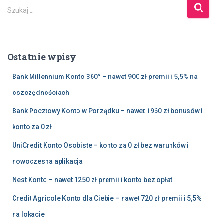
S
Szukaj …
z
u
k
a
Ostatnie wpisy
j
:
Bank Millennium Konto 360° – nawet 900 zł premii i 5,5% na
oszczędnościach
Bank Pocztowy Konto w Porządku – nawet 1960 zł bonusów i
konto za 0 zł
UniCredit Konto Osobiste – konto za 0 zł bez warunków i
nowoczesna aplikacja
Nest Konto – nawet 1250 zł premii i konto bez opłat
Credit Agricole Konto dla Ciebie – nawet 720 zł premii i 5,5%
na lokacie