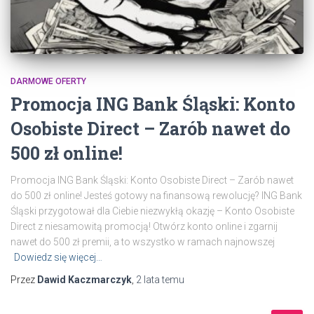
DARMOWE OFERTY
Promocja ING Bank Śląski: Konto
Osobiste Direct – Zarób nawet do
500 zł online!
Promocja ING Bank Śląski: Konto Osobiste Direct – Zarób nawet
do 500 zł online! Jesteś gotowy na finansową rewolucję? ING Bank
Śląski przygotował dla Ciebie niezwykłą okazję – Konto Osobiste
Direct z niesamowitą promocją! Otwórz konto online i zgarnij
nawet do 500 zł premii, a to wszystko w ramach najnowszej
Dowiedz się więcej…
Przez
Dawid Kaczmarczyk
,
2 lata
temu