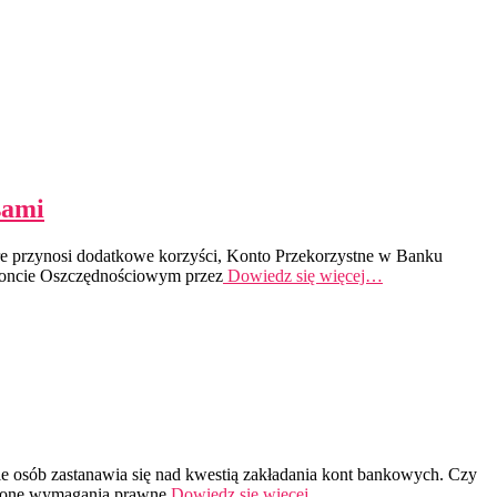
sami
óre przynosi dodatkowe korzyści, Konto Przekorzystne w Banku
Koncie Oszczędnościowym przez
Dowiedz się więcej…
ele osób zastanawia się nad kwestią zakładania kont bankowych. Czy
eślone wymagania prawne
Dowiedz się więcej…