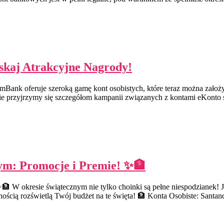
kaj Atrakcyjne Nagrody!
Bank oferuje szeroką gamę kont osobistych, które teraz można zało
ie przyjrzymy się szczegółom kampanii związanych z kontami eKonto s
ym: Promocje i Premie! ✨🏦
W okresie świątecznym nie tylko choinki są pełne niespodzianek! J
wnością rozświetlą Twój budżet na te święta! 🏦 Konta Osobiste: Santan