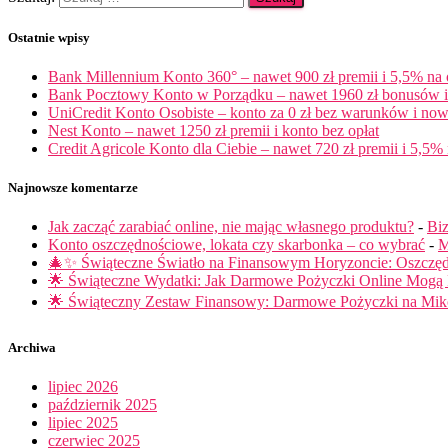
Ostatnie wpisy
Bank Millennium Konto 360° – nawet 900 zł premii i 5,5% na
Bank Pocztowy Konto w Porządku – nawet 1960 zł bonusów i 
UniCredit Konto Osobiste – konto za 0 zł bez warunków i now
Nest Konto – nawet 1250 zł premii i konto bez opłat
Credit Agricole Konto dla Ciebie – nawet 720 zł premii i 5,5% 
Najnowsze komentarze
Jak zacząć zarabiać online, nie mając własnego produktu?
-
Biz
Konto oszczędnościowe, lokata czy skarbonka – co wybrać
-
M
🎄✨ Świąteczne Światło na Finansowym Horyzoncie: Oszczę
🌟 Świąteczne Wydatki: Jak Darmowe Pożyczki Online Mog
🌟 Świąteczny Zestaw Finansowy: Darmowe Pożyczki na Miko
Archiwa
lipiec 2026
październik 2025
lipiec 2025
czerwiec 2025