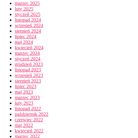
marzec 2025
luty 2025
styczeń 2025
listopad 2024
wrzesień 2024
sierpień 2024
lipiec 2024
maj 2024
kwiecień 2024
marzec 2024
styczeń 2024
grudzień 2023
listopad 2023
wrzesień 2023
sierpień 2023
lipiec 2023
maj 2023
marzec 2023
luty 2023
listopad 2022
październik 2022
czerwiec 2022
maj 2022
kwiecień 2022
marzec 2022