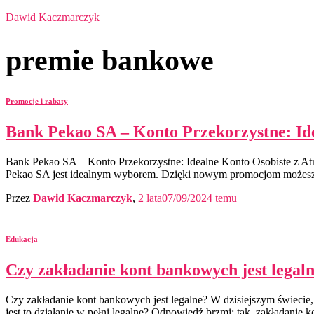
Dawid Kaczmarczyk
premie bankowe
Promocje i rabaty
Bank Pekao SA – Konto Przekorzystne: Id
Bank Pekao SA – Konto Przekorzystne: Idealne Konto Osobiste z Atr
Pekao SA jest idealnym wyborem. Dzięki nowym promocjom możesz z
Przez
Dawid Kaczmarczyk
,
2 lata
07/09/2024
temu
Edukacja
Czy zakładanie kont bankowych jest legal
Czy zakładanie kont bankowych jest legalne? W dzisiejszym świecie,
jest to działanie w pełni legalne? Odpowiedź brzmi: tak, zakładani