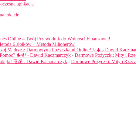
oczesna aplikacja
na lokacie
nes Online – Twój Przewodnik do Wolności Finansowej!
etoda 6 słoików – Metoda Milionerów
dzaj Mądrze z Darmowymi Pożyczkami Online! ✨🎄 - Dawid Kaczma
ą Pomóc? 🎄💸 - Dawid Kaczmarczyk
-
Darmowe Pożyczki: Mity i Rze
łajki! 🎅💰 - Dawid Kaczmarczyk
-
Darmowe Pożyczki: Mity i Rzecz