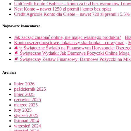
UniCredit Konto Osobiste – konto za 0 zł bez warunków i now
Nest Konto – nawet 1250 zł premii i konto bez opłat
Credit Agricole Konto dla Ciebie – nawet 720 zł premii i 5,5% 
Najnowsze komentarze
Jak zacząć zarabiać online, nie mając własnego produktu?
-
Biz
Konto oszczędnościowe, lokata czy skarbonka – co wybrać
-
M
🎄✨ Świąteczne Światło na Finansowym Horyzoncie: Oszczę
🌟 Świąteczne Wydatki: Jak Darmowe Pożyczki Online Mog
🌟 Świąteczny Zestaw Finansowy: Darmowe Pożyczki na Miko
Archiwa
lipiec 2026
październik 2025
lipiec 2025
czerwiec 2025
marzec 2025
luty 2025
styczeń 2025
listopad 2024
wrzesień 2024