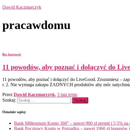
Dawid Kaczmarczyk
pracawdomu
Bez kategorii
11 powodów, aby poznać i dołączyć do Li
11 powodów, aby poznać i dołączyć do LiveGood. Zrozumiesz – zapew
r. 2. Nie wymaga zakupu ŻADNYCH produktów aby móc natychmiast z
Przez
Dawid Kaczmarczyk
,
3 lata
temu
Szukaj:
Ostatnie wpisy
Bank Millennium Konto 360° – nawet 900 zł premii i 5,5% na
Bank Pocztowy Konto w Porządku – nawet 1960 zł bonusów i 