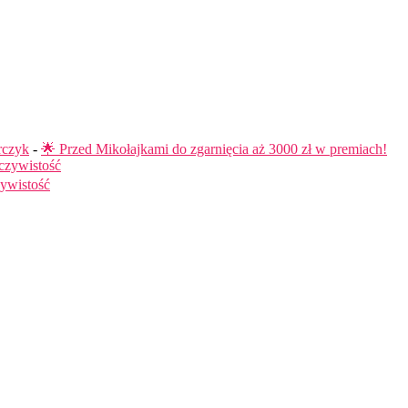
rczyk
-
🌟 Przed Mikołajkami do zgarnięcia aż 3000 zł w premiach!
czywistość
ywistość