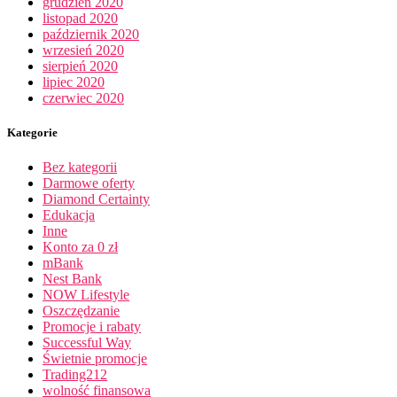
grudzień 2020
listopad 2020
październik 2020
wrzesień 2020
sierpień 2020
lipiec 2020
czerwiec 2020
Kategorie
Bez kategorii
Darmowe oferty
Diamond Certainty
Edukacja
Inne
Konto za 0 zł
mBank
Nest Bank
NOW Lifestyle
Oszczędzanie
Promocje i rabaty
Successful Way
Świetnie promocje
Trading212
wolność finansowa