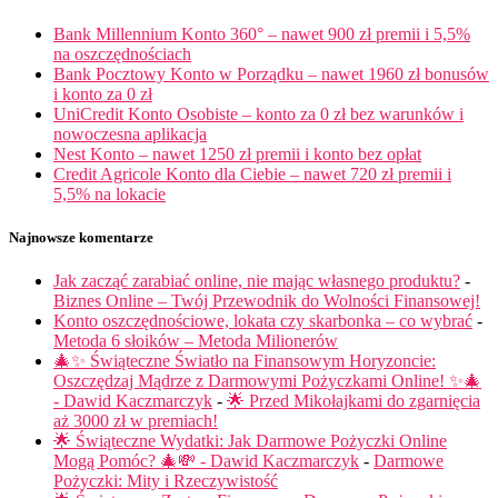
Bank Millennium Konto 360° – nawet 900 zł premii i 5,5%
na oszczędnościach
Bank Pocztowy Konto w Porządku – nawet 1960 zł bonusów
i konto za 0 zł
UniCredit Konto Osobiste – konto za 0 zł bez warunków i
nowoczesna aplikacja
Nest Konto – nawet 1250 zł premii i konto bez opłat
Credit Agricole Konto dla Ciebie – nawet 720 zł premii i
5,5% na lokacie
Najnowsze komentarze
Jak zacząć zarabiać online, nie mając własnego produktu?
-
Biznes Online – Twój Przewodnik do Wolności Finansowej!
Konto oszczędnościowe, lokata czy skarbonka – co wybrać
-
Metoda 6 słoików – Metoda Milionerów
🎄✨ Świąteczne Światło na Finansowym Horyzoncie:
Oszczędzaj Mądrze z Darmowymi Pożyczkami Online! ✨🎄
- Dawid Kaczmarczyk
-
🌟 Przed Mikołajkami do zgarnięcia
aż 3000 zł w premiach!
🌟 Świąteczne Wydatki: Jak Darmowe Pożyczki Online
Mogą Pomóc? 🎄💸 - Dawid Kaczmarczyk
-
Darmowe
Pożyczki: Mity i Rzeczywistość