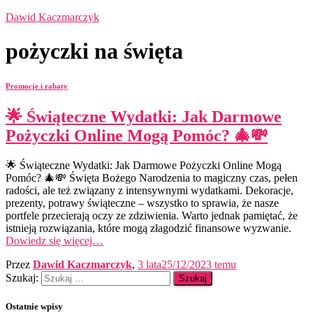
Dawid Kaczmarczyk
pożyczki na święta
Promocje i rabaty
🌟 Świąteczne Wydatki: Jak Darmowe
Pożyczki Online Mogą Pomóc? 🎄💸
🌟 Świąteczne Wydatki: Jak Darmowe Pożyczki Online Mogą
Pomóc? 🎄💸 Święta Bożego Narodzenia to magiczny czas, pełen
radości, ale też związany z intensywnymi wydatkami. Dekoracje,
prezenty, potrawy świąteczne – wszystko to sprawia, że nasze
portfele przecierają oczy ze zdziwienia. Warto jednak pamiętać, że
istnieją rozwiązania, które mogą złagodzić finansowe wyzwanie.
Dowiedz się więcej…
Przez
Dawid Kaczmarczyk
,
3 lata
25/12/2023
temu
Szukaj:
Ostatnie wpisy