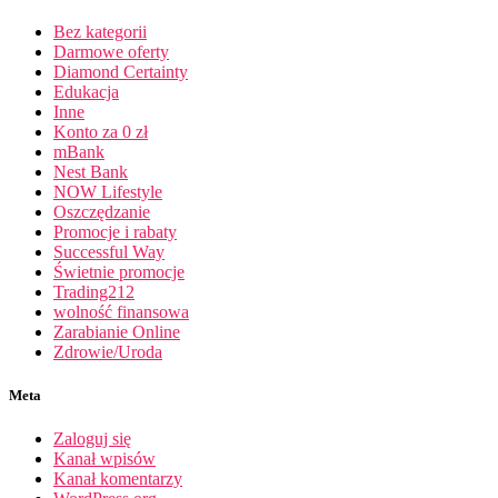
Bez kategorii
Darmowe oferty
Diamond Certainty
Edukacja
Inne
Konto za 0 zł
mBank
Nest Bank
NOW Lifestyle
Oszczędzanie
Promocje i rabaty
Successful Way
Świetnie promocje
Trading212
wolność finansowa
Zarabianie Online
Zdrowie/Uroda
Meta
Zaloguj się
Kanał wpisów
Kanał komentarzy