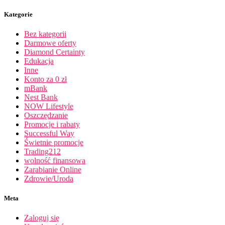
Kategorie
Bez kategorii
Darmowe oferty
Diamond Certainty
Edukacja
Inne
Konto za 0 zł
mBank
Nest Bank
NOW Lifestyle
Oszczędzanie
Promocje i rabaty
Successful Way
Świetnie promocje
Trading212
wolność finansowa
Zarabianie Online
Zdrowie/Uroda
Meta
Zaloguj się