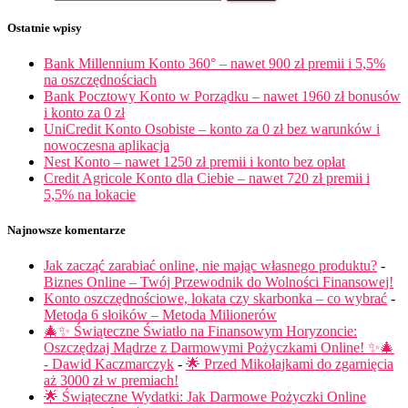
Ostatnie wpisy
Bank Millennium Konto 360° – nawet 900 zł premii i 5,5%
na oszczędnościach
Bank Pocztowy Konto w Porządku – nawet 1960 zł bonusów
i konto za 0 zł
UniCredit Konto Osobiste – konto za 0 zł bez warunków i
nowoczesna aplikacja
Nest Konto – nawet 1250 zł premii i konto bez opłat
Credit Agricole Konto dla Ciebie – nawet 720 zł premii i
5,5% na lokacie
Najnowsze komentarze
Jak zacząć zarabiać online, nie mając własnego produktu?
-
Biznes Online – Twój Przewodnik do Wolności Finansowej!
Konto oszczędnościowe, lokata czy skarbonka – co wybrać
-
Metoda 6 słoików – Metoda Milionerów
🎄✨ Świąteczne Światło na Finansowym Horyzoncie:
Oszczędzaj Mądrze z Darmowymi Pożyczkami Online! ✨🎄
- Dawid Kaczmarczyk
-
🌟 Przed Mikołajkami do zgarnięcia
aż 3000 zł w premiach!
🌟 Świąteczne Wydatki: Jak Darmowe Pożyczki Online