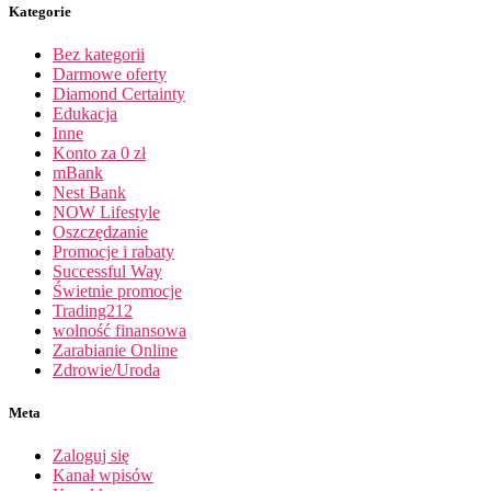
Kategorie
Bez kategorii
Darmowe oferty
Diamond Certainty
Edukacja
Inne
Konto za 0 zł
mBank
Nest Bank
NOW Lifestyle
Oszczędzanie
Promocje i rabaty
Successful Way
Świetnie promocje
Trading212
wolność finansowa
Zarabianie Online
Zdrowie/Uroda
Meta
Zaloguj się
Kanał wpisów