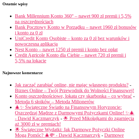
Ostatnie wpisy
Bank Millennium Konto 360° – nawet 900 zł premii i 5,5%
na oszczędnościach
Bank Pocztowy Konto w Porządku – nawet 1960 zł bonusów
i konto za 0 zł
UniCredit Konto Osobiste – konto za 0 zł bez warunków i
nowoczesna aplikacja
Nest Konto – nawet 1250 zł premii i konto bez opłat
Credit Agricole Konto dla Ciebie – nawet 720 zł premii i
5,5% na lokacie
Najnowsze komentarze
Jak zacząć zarabiać online, nie mając własnego produktu?
-
Biznes Online – Twój Przewodnik do Wolności Finansowej!
Konto oszczędnościowe, lokata czy skarbonka – co wybrać
-
Metoda 6 słoików – Metoda Milionerów
🎄✨ Świąteczne Światło na Finansowym Horyzoncie:
Oszczędzaj Mądrze z Darmowymi Pożyczkami Online! ✨🎄
- Dawid Kaczmarczyk
-
🌟 Przed Mikołajkami do zgarnięcia
aż 3000 zł w premiach!
🌟 Świąteczne Wydatki: Jak Darmowe Pożyczki Online
Mogą Pomóc? 🎄💸 - Dawid Kaczmarczyk
-
Darmowe