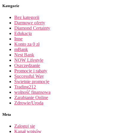
Kategorie
Bez kategorii
Darmowe oferty
Diamond Certainty
Edukacja
Inne
Konto za 0 zł
mBank
Nest Bank
NOW Lifestyle
Oszczędzanie
Promocje i rabaty
Successful Way
Świetnie promocje
Trading212
wolność finansowa
Zarabianie Online
Zdrowie/Uroda
Meta
Zaloguj się
Kanał wpisów