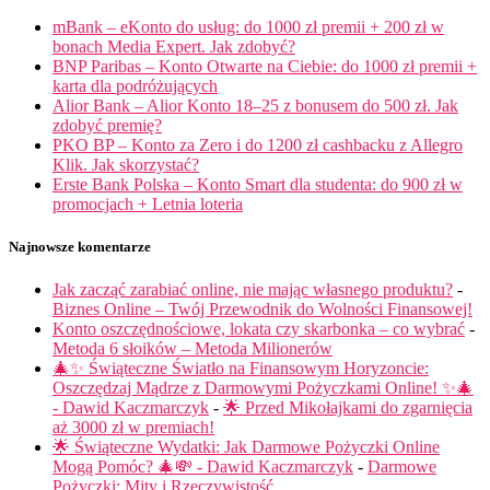
mBank – eKonto do usług: do 1000 zł premii + 200 zł w
bonach Media Expert. Jak zdobyć?
BNP Paribas – Konto Otwarte na Ciebie: do 1000 zł premii +
karta dla podróżujących
Alior Bank – Alior Konto 18–25 z bonusem do 500 zł. Jak
zdobyć premię?
PKO BP – Konto za Zero i do 1200 zł cashbacku z Allegro
Klik. Jak skorzystać?
Erste Bank Polska – Konto Smart dla studenta: do 900 zł w
promocjach + Letnia loteria
Najnowsze komentarze
Jak zacząć zarabiać online, nie mając własnego produktu?
-
Biznes Online – Twój Przewodnik do Wolności Finansowej!
Konto oszczędnościowe, lokata czy skarbonka – co wybrać
-
Metoda 6 słoików – Metoda Milionerów
🎄✨ Świąteczne Światło na Finansowym Horyzoncie:
Oszczędzaj Mądrze z Darmowymi Pożyczkami Online! ✨🎄
- Dawid Kaczmarczyk
-
🌟 Przed Mikołajkami do zgarnięcia
aż 3000 zł w premiach!
🌟 Świąteczne Wydatki: Jak Darmowe Pożyczki Online
Mogą Pomóc? 🎄💸 - Dawid Kaczmarczyk
-
Darmowe
Pożyczki: Mity i Rzeczywistość