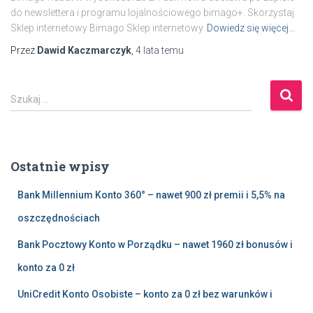
do newslettera i programu lojalnościowego bimago+. Skorzystaj
Sklep internetowy Bimago Sklep internetowy
Dowiedz się więcej…
Przez
Dawid Kaczmarczyk
,
4 lata
temu
S
Szukaj …
z
u
k
a
Ostatnie wpisy
j
:
Bank Millennium Konto 360° – nawet 900 zł premii i 5,5% na
oszczędnościach
Bank Pocztowy Konto w Porządku – nawet 1960 zł bonusów i
konto za 0 zł
UniCredit Konto Osobiste – konto za 0 zł bez warunków i