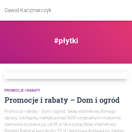
Dawid Kaczmarczyk
#płytki
PROMOCJE I RABATY
Promocje i rabaty – Dom i ogród
Promocje i rabaty – Dom i ogród Sklep internetowy Bimago
obrazy, fototapety, naklejki ponad 4000 oryginalnych motywów
darmowa dostawa już od 99 zł Skorzystaj Sklep internetowy
Bimago Rabat w wysokości 20 zł i darmowa dostawa po zapisie