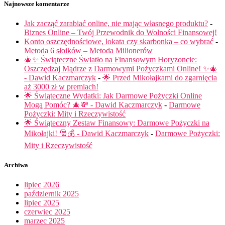
Najnowsze komentarze
Jak zacząć zarabiać online, nie mając własnego produktu?
-
Biznes Online – Twój Przewodnik do Wolności Finansowej!
Konto oszczędnościowe, lokata czy skarbonka – co wybrać
-
Metoda 6 słoików – Metoda Milionerów
🎄✨ Świąteczne Światło na Finansowym Horyzoncie:
Oszczędzaj Mądrze z Darmowymi Pożyczkami Online! ✨🎄
- Dawid Kaczmarczyk
-
🌟 Przed Mikołajkami do zgarnięcia
aż 3000 zł w premiach!
🌟 Świąteczne Wydatki: Jak Darmowe Pożyczki Online
Mogą Pomóc? 🎄💸 - Dawid Kaczmarczyk
-
Darmowe
Pożyczki: Mity i Rzeczywistość
🌟 Świąteczny Zestaw Finansowy: Darmowe Pożyczki na
Mikołajki! 🎅💰 - Dawid Kaczmarczyk
-
Darmowe Pożyczki:
Mity i Rzeczywistość
Archiwa
lipiec 2026
październik 2025
lipiec 2025
czerwiec 2025
marzec 2025