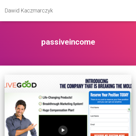
Dawid Kaczmarczyk
passiveincome