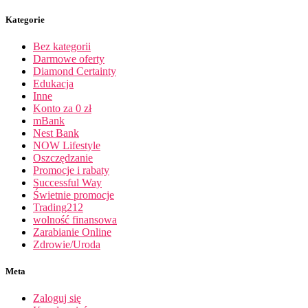
Kategorie
Bez kategorii
Darmowe oferty
Diamond Certainty
Edukacja
Inne
Konto za 0 zł
mBank
Nest Bank
NOW Lifestyle
Oszczędzanie
Promocje i rabaty
Successful Way
Świetnie promocje
Trading212
wolność finansowa
Zarabianie Online
Zdrowie/Uroda
Meta
Zaloguj się