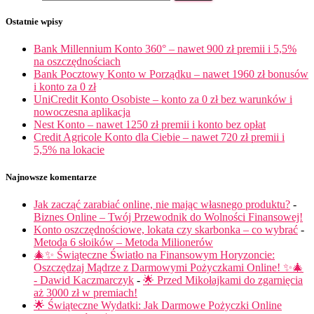
Ostatnie wpisy
Bank Millennium Konto 360° – nawet 900 zł premii i 5,5%
na oszczędnościach
Bank Pocztowy Konto w Porządku – nawet 1960 zł bonusów
i konto za 0 zł
UniCredit Konto Osobiste – konto za 0 zł bez warunków i
nowoczesna aplikacja
Nest Konto – nawet 1250 zł premii i konto bez opłat
Credit Agricole Konto dla Ciebie – nawet 720 zł premii i
5,5% na lokacie
Najnowsze komentarze
Jak zacząć zarabiać online, nie mając własnego produktu?
-
Biznes Online – Twój Przewodnik do Wolności Finansowej!
Konto oszczędnościowe, lokata czy skarbonka – co wybrać
-
Metoda 6 słoików – Metoda Milionerów
🎄✨ Świąteczne Światło na Finansowym Horyzoncie:
Oszczędzaj Mądrze z Darmowymi Pożyczkami Online! ✨🎄
- Dawid Kaczmarczyk
-
🌟 Przed Mikołajkami do zgarnięcia
aż 3000 zł w premiach!
🌟 Świąteczne Wydatki: Jak Darmowe Pożyczki Online