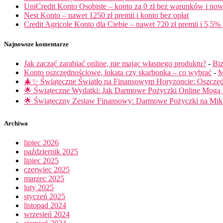
UniCredit Konto Osobiste – konto za 0 zł bez warunków i now
Nest Konto – nawet 1250 zł premii i konto bez opłat
Credit Agricole Konto dla Ciebie – nawet 720 zł premii i 5,5% 
Najnowsze komentarze
Jak zacząć zarabiać online, nie mając własnego produktu?
-
Biz
Konto oszczędnościowe, lokata czy skarbonka – co wybrać
-
M
🎄✨ Świąteczne Światło na Finansowym Horyzoncie: Oszczę
🌟 Świąteczne Wydatki: Jak Darmowe Pożyczki Online Mog
🌟 Świąteczny Zestaw Finansowy: Darmowe Pożyczki na Miko
Archiwa
lipiec 2026
październik 2025
lipiec 2025
czerwiec 2025
marzec 2025
luty 2025
styczeń 2025
listopad 2024
wrzesień 2024