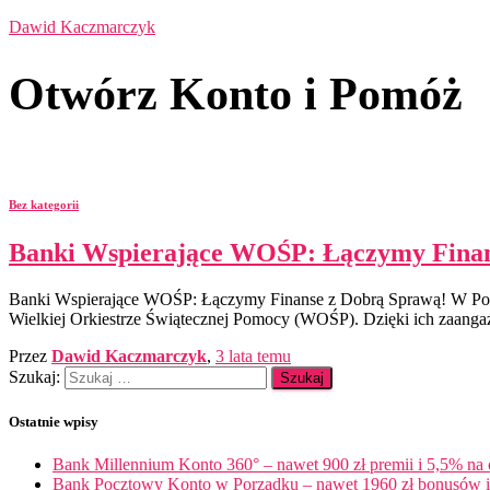
Dawid Kaczmarczyk
Otwórz Konto i Pomóż
Bez kategorii
Banki Wspierające WOŚP: Łączymy Finan
Banki Wspierające WOŚP: Łączymy Finanse z Dobrą Sprawą! W Polsc
Wielkiej Orkiestrze Świątecznej Pomocy (WOŚP). Dzięki ich zaangażow
Przez
Dawid Kaczmarczyk
,
3 lata
temu
Szukaj:
Ostatnie wpisy
Bank Millennium Konto 360° – nawet 900 zł premii i 5,5% na
Bank Pocztowy Konto w Porządku – nawet 1960 zł bonusów i 