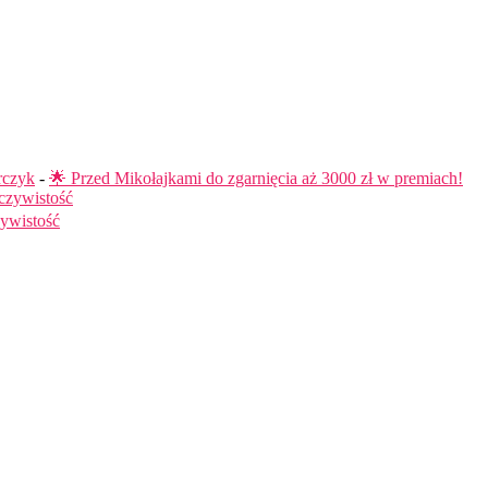
rczyk
-
🌟 Przed Mikołajkami do zgarnięcia aż 3000 zł w premiach!
czywistość
ywistość