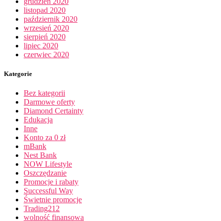
grudzień 2020
listopad 2020
październik 2020
wrzesień 2020
sierpień 2020
lipiec 2020
czerwiec 2020
Kategorie
Bez kategorii
Darmowe oferty
Diamond Certainty
Edukacja
Inne
Konto za 0 zł
mBank
Nest Bank
NOW Lifestyle
Oszczędzanie
Promocje i rabaty
Successful Way
Świetnie promocje
Trading212
wolność finansowa