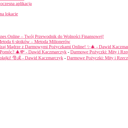
oczesna aplikacja
na lokacie
nes Online – Twój Przewodnik do Wolności Finansowej!
etoda 6 słoików – Metoda Milionerów
dzaj Mądrze z Darmowymi Pożyczkami Online! ✨🎄 - Dawid Kaczma
ą Pomóc? 🎄💸 - Dawid Kaczmarczyk
-
Darmowe Pożyczki: Mity i Rze
łajki! 🎅💰 - Dawid Kaczmarczyk
-
Darmowe Pożyczki: Mity i Rzecz