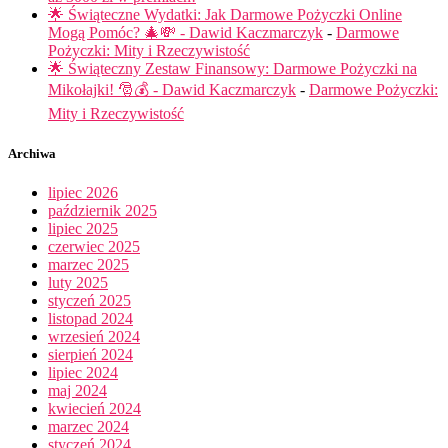
🌟 Świąteczne Wydatki: Jak Darmowe Pożyczki Online
Mogą Pomóc? 🎄💸 - Dawid Kaczmarczyk
-
Darmowe
Pożyczki: Mity i Rzeczywistość
🌟 Świąteczny Zestaw Finansowy: Darmowe Pożyczki na
Mikołajki! 🎅💰 - Dawid Kaczmarczyk
-
Darmowe Pożyczki:
Mity i Rzeczywistość
Archiwa
lipiec 2026
październik 2025
lipiec 2025
czerwiec 2025
marzec 2025
luty 2025
styczeń 2025
listopad 2024
wrzesień 2024
sierpień 2024
lipiec 2024
maj 2024
kwiecień 2024
marzec 2024
styczeń 2024