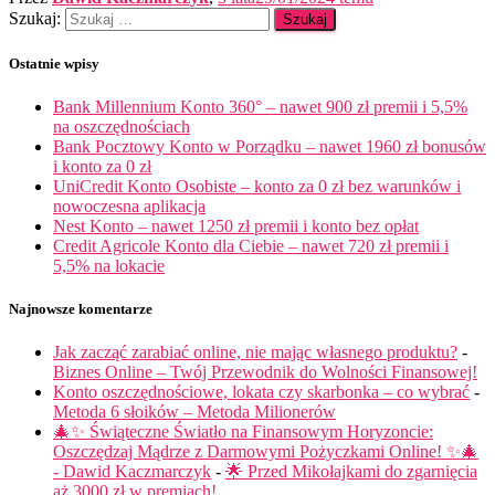
Szukaj:
Ostatnie wpisy
Bank Millennium Konto 360° – nawet 900 zł premii i 5,5%
na oszczędnościach
Bank Pocztowy Konto w Porządku – nawet 1960 zł bonusów
i konto za 0 zł
UniCredit Konto Osobiste – konto za 0 zł bez warunków i
nowoczesna aplikacja
Nest Konto – nawet 1250 zł premii i konto bez opłat
Credit Agricole Konto dla Ciebie – nawet 720 zł premii i
5,5% na lokacie
Najnowsze komentarze
Jak zacząć zarabiać online, nie mając własnego produktu?
-
Biznes Online – Twój Przewodnik do Wolności Finansowej!
Konto oszczędnościowe, lokata czy skarbonka – co wybrać
-
Metoda 6 słoików – Metoda Milionerów
🎄✨ Świąteczne Światło na Finansowym Horyzoncie:
Oszczędzaj Mądrze z Darmowymi Pożyczkami Online! ✨🎄
- Dawid Kaczmarczyk
-
🌟 Przed Mikołajkami do zgarnięcia
aż 3000 zł w premiach!