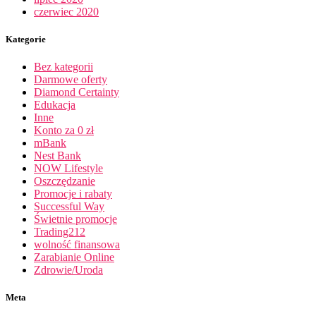
czerwiec 2020
Kategorie
Bez kategorii
Darmowe oferty
Diamond Certainty
Edukacja
Inne
Konto za 0 zł
mBank
Nest Bank
NOW Lifestyle
Oszczędzanie
Promocje i rabaty
Successful Way
Świetnie promocje
Trading212
wolność finansowa
Zarabianie Online
Zdrowie/Uroda
Meta