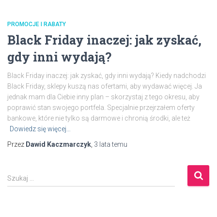
PROMOCJE I RABATY
Black Friday inaczej: jak zyskać,
gdy inni wydają?
Black Friday inaczej: jak zyskać, gdy inni wydają? Kiedy nadchodzi
Black Friday, sklepy kuszą nas ofertami, aby wydawać więcej. Ja
jednak mam dla Ciebie inny plan – skorzystaj z tego okresu, aby
poprawić stan swojego portfela. Specjalnie przejrzałem oferty
bankowe, które nie tylko są darmowe i chronią środki, ale też
Dowiedz się więcej…
Przez
Dawid Kaczmarczyk
,
3 lata
temu
S
Szukaj …
z
u
k
a