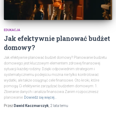
EDUKACJA
Jak efektywnie planować budżet
domowy?
Jak efektywnie planować budżet domowy? Planowanie budżetu
domowego jest kluczowym elementem zdrowej finansowej
sytuacji każdej rodziny. Dzięki odpowiednim strategiom i
systematycznemu podejściu można nie tylko kontrolować
wydatki, ale także osiągnąć cele finansowe. Oto kroki, które
pomogą Ci efektywnie zarządzać budżetem domowym: 1.
Zbieranie danych i analiza finansowa Zanim rozpoczniesz
planowanie
Dowiedz się więcej…
Przez
Dawid Kaczmarczyk
,
2 lata
temu