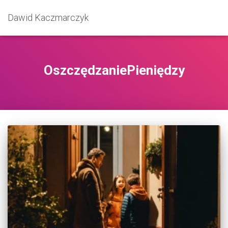
Dawid Kaczmarczyk
OszczędzaniePieniędzy