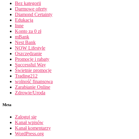
Bez kategorii
Darmowe oferty
Diamond Certainty
Edukacja
Inne
Konto za 0 zł
mBank
Nest Bank
NOW Lifestyle
Oszczędzanie
Promocje i rabaty
Successful Way
Świetnie promocje
Trading212
wolność finansowa
Zarabianie Online
Zdrowie/Uroda
Meta
Zaloguj się
Kanał wpisów
Kanał komentarzy
WordPress.org