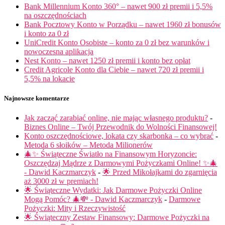
Bank Millennium Konto 360° – nawet 900 zł premii i 5,5%
na oszczędnościach
Bank Pocztowy Konto w Porządku – nawet 1960 zł bonusów
i konto za 0 zł
UniCredit Konto Osobiste – konto za 0 zł bez warunków i
nowoczesna aplikacja
Nest Konto – nawet 1250 zł premii i konto bez opłat
Credit Agricole Konto dla Ciebie – nawet 720 zł premii i
5,5% na lokacie
Najnowsze komentarze
Jak zacząć zarabiać online, nie mając własnego produktu?
-
Biznes Online – Twój Przewodnik do Wolności Finansowej!
Konto oszczędnościowe, lokata czy skarbonka – co wybrać
-
Metoda 6 słoików – Metoda Milionerów
🎄✨ Świąteczne Światło na Finansowym Horyzoncie:
Oszczędzaj Mądrze z Darmowymi Pożyczkami Online! ✨🎄
- Dawid Kaczmarczyk
-
🌟 Przed Mikołajkami do zgarnięcia
aż 3000 zł w premiach!
🌟 Świąteczne Wydatki: Jak Darmowe Pożyczki Online
Mogą Pomóc? 🎄💸 - Dawid Kaczmarczyk
-
Darmowe
Pożyczki: Mity i Rzeczywistość
🌟 Świąteczny Zestaw Finansowy: Darmowe Pożyczki na