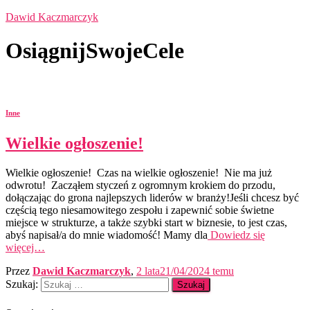
Dawid Kaczmarczyk
OsiągnijSwojeCele
Inne
Wielkie ogłoszenie!
Wielkie ogłoszenie! Czas na wielkie ogłoszenie! Nie ma już
odwrotu! Zacząłem styczeń z ogromnym krokiem do przodu,
dołączając do grona najlepszych liderów w branży!Jeśli chcesz być
częścią tego niesamowitego zespołu i zapewnić sobie świetne
miejsce w strukturze, a także szybki start w biznesie, to jest czas,
abyś napisał/a do mnie wiadomość! Mamy dla
Dowiedz się
więcej…
Przez
Dawid Kaczmarczyk
,
2 lata
21/04/2024
temu
Szukaj: