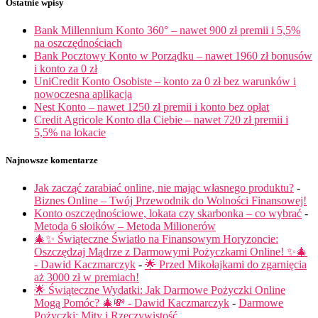
Ostatnie wpisy
Bank Millennium Konto 360° – nawet 900 zł premii i 5,5%
na oszczędnościach
Bank Pocztowy Konto w Porządku – nawet 1960 zł bonusów
i konto za 0 zł
UniCredit Konto Osobiste – konto za 0 zł bez warunków i
nowoczesna aplikacja
Nest Konto – nawet 1250 zł premii i konto bez opłat
Credit Agricole Konto dla Ciebie – nawet 720 zł premii i
5,5% na lokacie
Najnowsze komentarze
Jak zacząć zarabiać online, nie mając własnego produktu?
-
Biznes Online – Twój Przewodnik do Wolności Finansowej!
Konto oszczędnościowe, lokata czy skarbonka – co wybrać
-
Metoda 6 słoików – Metoda Milionerów
🎄✨ Świąteczne Światło na Finansowym Horyzoncie:
Oszczędzaj Mądrze z Darmowymi Pożyczkami Online! ✨🎄
- Dawid Kaczmarczyk
-
🌟 Przed Mikołajkami do zgarnięcia
aż 3000 zł w premiach!
🌟 Świąteczne Wydatki: Jak Darmowe Pożyczki Online
Mogą Pomóc? 🎄💸 - Dawid Kaczmarczyk
-
Darmowe
Pożyczki: Mity i Rzeczywistość