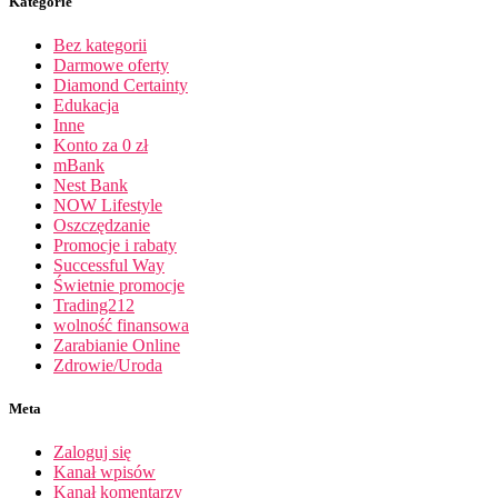
Kategorie
Bez kategorii
Darmowe oferty
Diamond Certainty
Edukacja
Inne
Konto za 0 zł
mBank
Nest Bank
NOW Lifestyle
Oszczędzanie
Promocje i rabaty
Successful Way
Świetnie promocje
Trading212
wolność finansowa
Zarabianie Online
Zdrowie/Uroda
Meta
Zaloguj się
Kanał wpisów
Kanał komentarzy