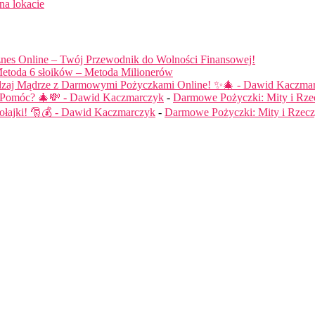
na lokacie
nes Online – Twój Przewodnik do Wolności Finansowej!
etoda 6 słoików – Metoda Milionerów
dzaj Mądrze z Darmowymi Pożyczkami Online! ✨🎄 - Dawid Kaczma
ą Pomóc? 🎄💸 - Dawid Kaczmarczyk
-
Darmowe Pożyczki: Mity i Rze
łajki! 🎅💰 - Dawid Kaczmarczyk
-
Darmowe Pożyczki: Mity i Rzecz