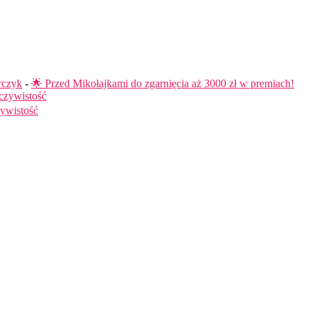
rczyk
-
🌟 Przed Mikołajkami do zgarnięcia aż 3000 zł w premiach!
czywistość
ywistość