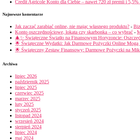
Credit Agricole Konto dla Ciebie – nawet 720 zł premii i 5,5% 
Najnowsze komentarze
Jak zacząć zarabiać online, nie mając własnego produktu?
-
Biz
Konto oszczędnościowe, lokata czy skarbonka – co wybrać
-
M
🎄✨ Świąteczne Światło na Finansowym Horyzoncie: Oszczę
🌟 Świąteczne Wydatki: Jak Darmowe Pożyczki Online Mog
🌟 Świąteczny Zestaw Finansowy: Darmowe Pożyczki na Miko
Archiwa
lipiec 2026
październik 2025
lipiec 2025
czerwiec 2025
marzec 2025
luty 2025
styczeń 2025
listopad 2024
wrzesień 2024
sierpień 2024
lipiec 2024
maj 2024