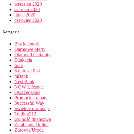
wrzesień 2020
sierpień 2020
lipiec 2020
czerwiec 2020
Kategorie
Bez kategorii
Darmowe oferty
Diamond Certainty
Edukacja
Inne
Konto za 0 zł
mBank
Nest Bank
NOW Lifestyle
Oszczędzanie
Promocje i rabaty
Successful Way
Świetnie promocje
Trading212
wolność finansowa
Zarabianie Online
Zdrowie/Uroda