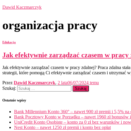
Dawid Kaczmarczyk
organizacja pracy
Edukacja
Jak efektywnie zarządzać czasem w pracy 
Jak efektywnie zarządzać czasem w pracy zdalnej? Praca zdalna stał
strategii, które pomogą Ci efektywnie zarządzać czasem i utrzymać 
Przez
Dawid Kaczmarczyk
,
2 lata
06/07/2024
temu
Szukaj:
Ostatnie wpisy
Bank Millennium Konto 360° – nawet 900 zł premii i 5,5% na
Bank Pocztowy Konto w Porządku – nawet 1960 zł bonusów i 
UniCredit Konto Osobiste – konto za 0 zł bez warunków i now
Nest Konto – nawet 1250 zł premii i konto bez opłat