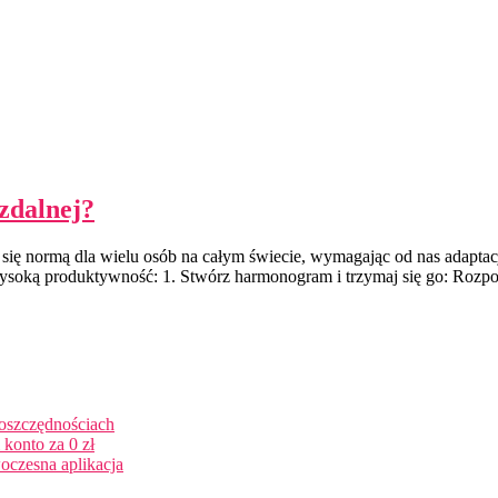
zdalnej?
a się normą dla wielu osób na całym świecie, wymagając od nas adapt
wysoką produktywność: 1. Stwórz harmonogram i trzymaj się go: Rozpo
 oszczędnościach
konto za 0 zł
oczesna aplikacja